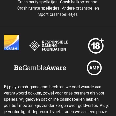
Crash party spelletjes
Crash helikopter spel
Crash ruimte spelletjes
Andere crashspellen
Sport crashspelletjes
Bij play-crash-game.com hechten we veel waarde aan
verantwoord gokken, zowel voor onze partners als voor
spelers. Wij geloven dat online casinospellen leuk en
positief moeten zijn, zonder zorgen over geldverlies. Als je
je verdrietig of depressief voelt, raden we aan een pauze