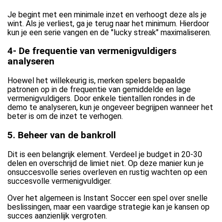
Je begint met een minimale inzet en verhoogt deze als je
wint. Als je verliest, ga je terug naar het minimum. Hierdoor
kun je een serie vangen en de "lucky streak" maximaliseren.
4- De frequentie van vermenigvuldigers
analyseren
Hoewel het willekeurig is, merken spelers bepaalde
patronen op in de frequentie van gemiddelde en lage
vermenigvuldigers. Door enkele tientallen rondes in de
demo te analyseren, kun je ongeveer begrijpen wanneer het
beter is om de inzet te verhogen.
5. Beheer van de bankroll
Dit is een belangrijk element. Verdeel je budget in 20-30
delen en overschrijd de limiet niet. Op deze manier kun je
onsuccesvolle series overleven en rustig wachten op een
succesvolle vermenigvuldiger.
Over het algemeen is Instant Soccer een spel over snelle
beslissingen, maar een vaardige strategie kan je kansen op
succes aanzienlijk vergroten.