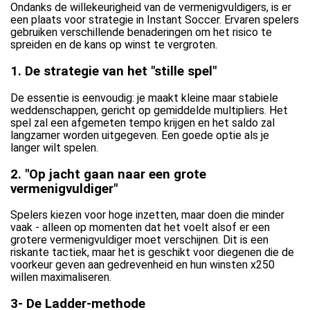
Ondanks de willekeurigheid van de vermenigvuldigers, is er
een plaats voor strategie in Instant Soccer. Ervaren spelers
gebruiken verschillende benaderingen om het risico te
spreiden en de kans op winst te vergroten.
1. De strategie van het "stille spel"
De essentie is eenvoudig: je maakt kleine maar stabiele
weddenschappen, gericht op gemiddelde multipliers. Het
spel zal een afgemeten tempo krijgen en het saldo zal
langzamer worden uitgegeven. Een goede optie als je
langer wilt spelen.
2. "Op jacht gaan naar een grote
vermenigvuldiger"
Spelers kiezen voor hoge inzetten, maar doen die minder
vaak - alleen op momenten dat het voelt alsof er een
grotere vermenigvuldiger moet verschijnen. Dit is een
riskante tactiek, maar het is geschikt voor diegenen die de
voorkeur geven aan gedrevenheid en hun winsten x250
willen maximaliseren.
3- De Ladder-methode