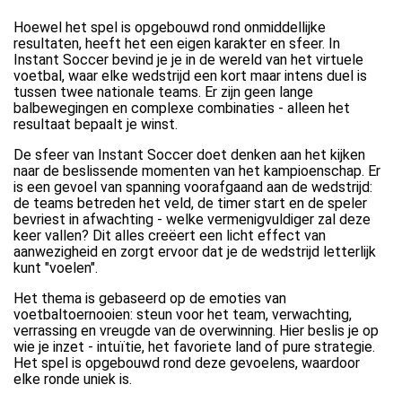
Hoewel het spel is opgebouwd rond onmiddellijke
resultaten, heeft het een eigen karakter en sfeer. In
Instant Soccer bevind je je in de wereld van het virtuele
voetbal, waar elke wedstrijd een kort maar intens duel is
tussen twee nationale teams. Er zijn geen lange
balbewegingen en complexe combinaties - alleen het
resultaat bepaalt je winst.
De sfeer van Instant Soccer doet denken aan het kijken
naar de beslissende momenten van het kampioenschap. Er
is een gevoel van spanning voorafgaand aan de wedstrijd:
de teams betreden het veld, de timer start en de speler
bevriest in afwachting - welke vermenigvuldiger zal deze
keer vallen? Dit alles creëert een licht effect van
aanwezigheid en zorgt ervoor dat je de wedstrijd letterlijk
kunt "voelen".
Het thema is gebaseerd op de emoties van
voetbaltoernooien: steun voor het team, verwachting,
verrassing en vreugde van de overwinning. Hier beslis je op
wie je inzet - intuïtie, het favoriete land of pure strategie.
Het spel is opgebouwd rond deze gevoelens, waardoor
elke ronde uniek is.