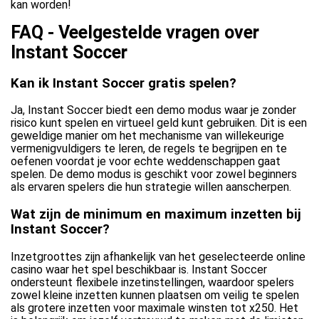
kan worden!
FAQ - Veelgestelde vragen over
Instant Soccer
Kan ik Instant Soccer gratis spelen?
Ja, Instant Soccer biedt een demo modus waar je zonder
risico kunt spelen en virtueel geld kunt gebruiken. Dit is een
geweldige manier om het mechanisme van willekeurige
vermenigvuldigers te leren, de regels te begrijpen en te
oefenen voordat je voor echte weddenschappen gaat
spelen. De demo modus is geschikt voor zowel beginners
als ervaren spelers die hun strategie willen aanscherpen.
Wat zijn de minimum en maximum inzetten bij
Instant Soccer?
Inzetgroottes zijn afhankelijk van het geselecteerde online
casino waar het spel beschikbaar is. Instant Soccer
ondersteunt flexibele inzetinstellingen, waardoor spelers
zowel kleine inzetten kunnen plaatsen om veilig te spelen
als grotere inzetten voor maximale winsten tot x250. Het