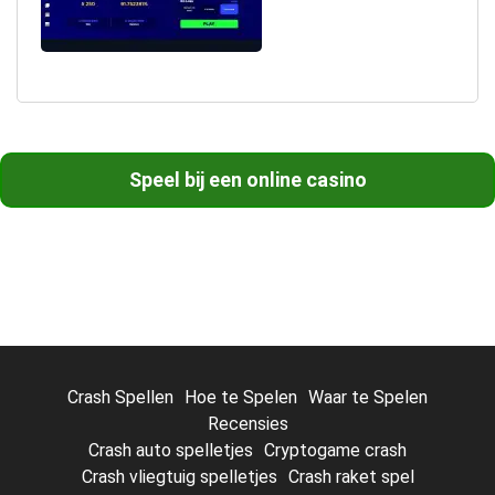
Speel bij een online casino
Crash Spellen
Hoe te Spelen
Waar te Spelen
Recensies
Crash auto spelletjes
Cryptogame crash
Crash vliegtuig spelletjes
Crash raket spel