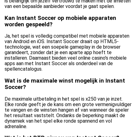
is belangrijk om jezelf vertrouwd te maken met de limieten
van een bepaalde aanbieder voordat je gaat spelen.
Kan Instant Soccer op mobiele apparaten
worden gespeeld?
Ja, het spel is volledig compatibel met mobiele apparaten
van Android en iOS. Instant Soccer draait op HTML5-
technologie, wat een soepele gameplay in de browser
garandeert, zonder dat je een aparte app hoeft te
installeren. Daarnaast bieden veel online casino's mobiele
apps aan met Instant Soccer als onderdeel van de
spellencatalogus.
Wat is de maximale winst mogelijk in Instant
Soccer?
De maximale uitbetaling in het spel is x250 van je inzet.
Elke ronde geeft je de kans om een grote vermenigvuldiger
te vangen en de winsten hangen af van wanneer de speler
het resultaat vaststelt. Ondanks de beperking maakt de
dynamiek van het spel elke ronde spannend en vol
adrenaline.