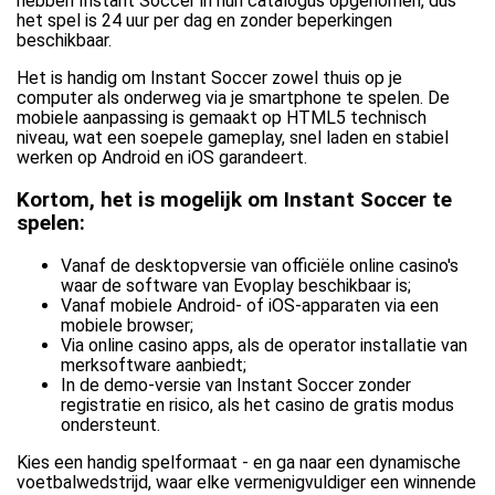
hebben Instant Soccer in hun catalogus opgenomen, dus
het spel is 24 uur per dag en zonder beperkingen
beschikbaar.
Het is handig om Instant Soccer zowel thuis op je
computer als onderweg via je smartphone te spelen. De
mobiele aanpassing is gemaakt op HTML5 technisch
niveau, wat een soepele gameplay, snel laden en stabiel
werken op Android en iOS garandeert.
Kortom, het is mogelijk om Instant Soccer te
spelen:
Vanaf de desktopversie van officiële online casino's
waar de software van Evoplay beschikbaar is;
Vanaf mobiele Android- of iOS-apparaten via een
mobiele browser;
Via online casino apps, als de operator installatie van
merksoftware aanbiedt;
In de demo-versie van Instant Soccer zonder
registratie en risico, als het casino de gratis modus
ondersteunt.
Kies een handig spelformaat - en ga naar een dynamische
voetbalwedstrijd, waar elke vermenigvuldiger een winnende