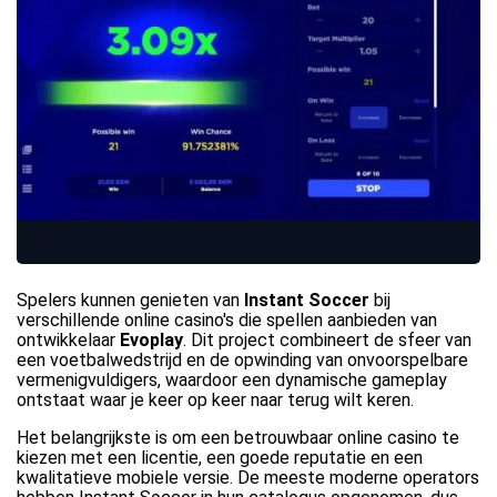
Spelers kunnen genieten van
Instant Soccer
bij
verschillende online casino's die spellen aanbieden van
ontwikkelaar
Evoplay
. Dit project combineert de sfeer van
een voetbalwedstrijd en de opwinding van onvoorspelbare
vermenigvuldigers, waardoor een dynamische gameplay
ontstaat waar je keer op keer naar terug wilt keren.
Het belangrijkste is om een betrouwbaar online casino te
kiezen met een licentie, een goede reputatie en een
kwalitatieve mobiele versie. De meeste moderne operators