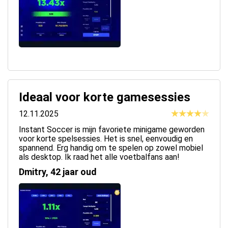
Ideaal voor korte gamesessies
12.11.2025
Instant Soccer is mijn favoriete minigame geworden
voor korte spelsessies. Het is snel, eenvoudig en
spannend. Erg handig om te spelen op zowel mobiel
als desktop. Ik raad het alle voetbalfans aan!
Dmitry, 42 jaar oud