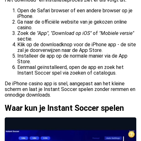
Open de Safari browser of een andere browser op je
iPhone.
Ga naar de officiële website van je gekozen online
casino.
Zoek de
"App",
"Download op iOS"
of
"Mobiele versie"
sectie.
Klik op de downloadknop voor de iPhone app - de site
zal je doorverwijzen naar de App Store.
Installeer de app op de normale manier via de App
Store.
Eenmaal geïnstalleerd, open de app en zoek het
Instant Soccer spel via zoeken of catalogus.
De iPhone casino app is snel, aangepast aan het kleine
scherm en laat je Instant Soccer spelen zonder remmen en
onnodige downloads.
Waar kun je Instant Soccer spelen