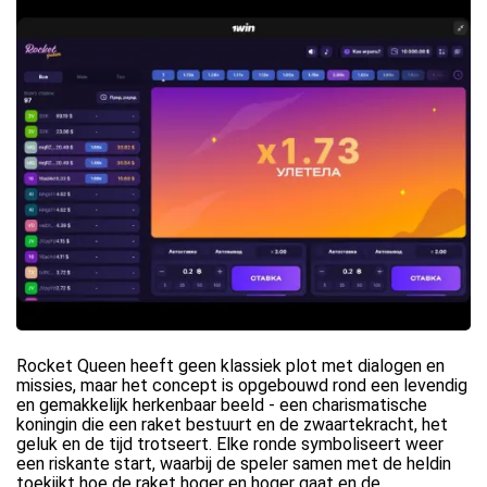
Rocket Queen heeft geen klassiek plot met dialogen en
missies, maar het concept is opgebouwd rond een levendig
en gemakkelijk herkenbaar beeld - een charismatische
koningin die een raket bestuurt en de zwaartekracht, het
geluk en de tijd trotseert. Elke ronde symboliseert weer
een riskante start, waarbij de speler samen met de heldin
toekijkt hoe de raket hoger en hoger gaat en de