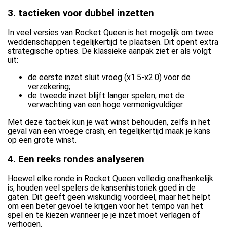
3. tactieken voor dubbel inzetten
In veel versies van Rocket Queen is het mogelijk om twee
weddenschappen tegelijkertijd te plaatsen. Dit opent extra
strategische opties. De klassieke aanpak ziet er als volgt
uit:
de eerste inzet sluit vroeg (x1.5-x2.0) voor de
verzekering;
de tweede inzet blijft langer spelen, met de
verwachting van een hoge vermenigvuldiger.
Met deze tactiek kun je wat winst behouden, zelfs in het
geval van een vroege crash, en tegelijkertijd maak je kans
op een grote winst.
4. Een reeks rondes analyseren
Hoewel elke ronde in Rocket Queen volledig onafhankelijk
is, houden veel spelers de kansenhistoriek goed in de
gaten. Dit geeft geen wiskundig voordeel, maar het helpt
om een beter gevoel te krijgen voor het tempo van het
spel en te kiezen wanneer je je inzet moet verlagen of
verhogen.