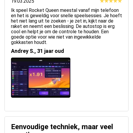
19.03.2025
Ik speel Rocket Queen meestal vanaf mijn telefoon
en het is geweldig voor snelle speelsessies. Je hoeft
het niet lang uit te zoeken - je zet in, kijkt naar de
raket en neemt een beslissing. De autostop is erg
cool en helpt je om de controle te houden. Een
goede optie voor wie niet van ingewikkelde
gokkasten houdt.
Andrey S., 31 jaar oud
Eenvoudige techniek, maar veel