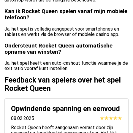
Kan ik Rocket Queen spelen vanaf mijn mobiele
telefoon?
Ja, het spel is volledig aangepast voor smartphones en
tablets en werkt via de browser of mobiele casino app.
Ondersteunt Rocket Queen automatische
opname van winsten?
Ja, het spel heeft een auto-cashout functie waarmee je de
exit ratio vooraf kunt instellen.
Feedback van spelers over het spel
Rocket Queen
Opwindende spanning en eenvoud
08.02.2025
Rocket Queen heeft aangenaam verrast door zijn
eenvoud en tegelijkertijd gespannen sfeer. Het lijkt