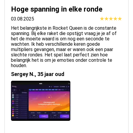
Hoge spanning in elke ronde
03.08.2025
Het belangrijkste in Rocket Queen is de constante
spanning. Bij elke raket die opstijgt vraag je je af of
het de moeite waard is om nog een seconde te
wachten. Ik heb verschillende keren goede
multipliers gevangen, maar er waren ook een paar
slechte rondes. Het spel laat perfect zien hoe
belangrijk het is om je emoties onder controle te
houden.
Sergey N., 35 jaar oud