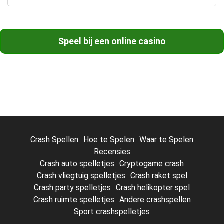
Speel bij een online casino
Crash Spellen
Hoe te Spelen
Waar te Spelen
Recensies
Crash auto spelletjes
Cryptogame crash
Crash vliegtuig spelletjes
Crash raket spel
Crash party spelletjes
Crash helikopter spel
Crash ruimte spelletjes
Andere crashspellen
Sport crashspelletjes