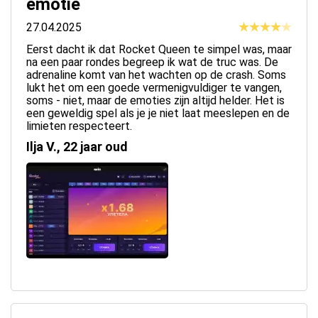
emotie
27.04.2025
Eerst dacht ik dat Rocket Queen te simpel was, maar
na een paar rondes begreep ik wat de truc was. De
adrenaline komt van het wachten op de crash. Soms
lukt het om een goede vermenigvuldiger te vangen,
soms - niet, maar de emoties zijn altijd helder. Het is
een geweldig spel als je je niet laat meeslepen en de
limieten respecteert.
Ilja V., 22 jaar oud