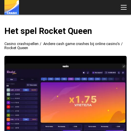
Het spel Rocket Queen
Casino crashspellen
Andere cash game crashes bij online casino's
Rocket Queen
Crash online casinospellen
Speel Casino Online