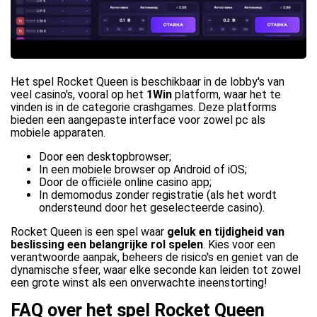
Het spel Rocket Queen is beschikbaar in de lobby's van
veel casino's, vooral op het
1Win
platform, waar het te
vinden is in de categorie crashgames. Deze platforms
bieden een aangepaste interface voor zowel pc als
mobiele apparaten.
Door een desktopbrowser;
In een mobiele browser op Android of iOS;
Door de officiële online casino app;
In demomodus zonder registratie (als het wordt
ondersteund door het geselecteerde casino).
Rocket Queen is een spel waar
geluk en tijdigheid van
beslissing een belangrijke rol spelen
. Kies voor een
verantwoorde aanpak, beheers de risico's en geniet van de
dynamische sfeer, waar elke seconde kan leiden tot zowel
een grote winst als een onverwachte ineenstorting!
FAQ over het spel Rocket Queen