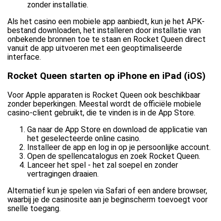
zonder installatie.
Als het casino een mobiele app aanbiedt, kun je het APK-
bestand downloaden, het installeren door installatie van
onbekende bronnen toe te staan en Rocket Queen direct
vanuit de app uitvoeren met een geoptimaliseerde
interface.
Rocket Queen starten op iPhone en iPad (iOS)
Voor Apple apparaten is Rocket Queen ook beschikbaar
zonder beperkingen. Meestal wordt de officiële mobiele
casino-client gebruikt, die te vinden is in de App Store.
Ga naar de App Store en download de applicatie van
het geselecteerde online casino.
Installeer de app en log in op je persoonlijke account.
Open de spellencatalogus en zoek Rocket Queen.
Lanceer het spel - het zal soepel en zonder
vertragingen draaien.
Alternatief kun je spelen via Safari of een andere browser,
waarbij je de casinosite aan je beginscherm toevoegt voor
snelle toegang.