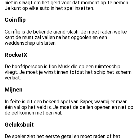
niet in slaagt om het geld voor dat moment op te nemen.
Je kunt op elke auto in het spel inzetten.
Coinflip
Coinflip is de bekende arend-slash. Je moet raden welke
kant de munt zal vallen na het opgooien en een
weddenschap afsluiten.
RocketX
De hoofdpersoon is Ilon Musk die op een ruimteschip
vliegt. Je moet je winst innen totdat het schip het scherm
verlaat.
Mijnen
In feite is dit een bekend spel van Saper, waarbij er maar
één val op het veld is. Je moet de cellen openen en niet op
de cel komen met een val.
Geluksbuit
De speler ziet het eerste getal en moet raden of het