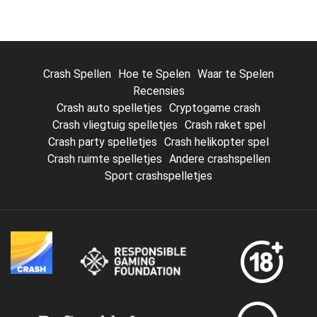
Crash Spellen
Hoe te Spelen
Waar te Spelen
Recensies
Crash auto spelletjes
Cryptogame crash
Crash vliegtuig spelletjes
Crash raket spel
Crash party spelletjes
Crash helikopter spel
Crash ruimte spelletjes
Andere crashspellen
Sport crashspelletjes