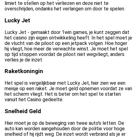
limiet te stellen op het verliezen en deze niet te
overschrijden, ondanks het verlangen om door te spelen.
Lucky Jet
Lucky Jet - gemaakt door 1win games, je kunt zeggen dat
het casino zijn eigen ontwikkeling heeft. In het spel moet je
de vlucht van de piloot op een jetpack volgen. Hoe hoger
hij vliegt, hoe meer de verwachte winst. Je moet het spel
op tijd stoppen voordat de piloot niet wegvliegt, anders
verlies je de inzet.
Raketkoningin
Het spel is vergelijkbaar met Lucky Jet, hier zien we een
meisje op een raket. Je moet geld opnemen voordat ze van
het scherm vliegt. Het is beter om het spel te starten
vanuit het Casino gedeelte.
Snelheid Geld
Hier moet je op de beweging van twee auto's letten. De
auto kan worden aangehouden door de politie voor hoge
snelheid of hij rijdt weg. De inzet wordt verbrand als je er