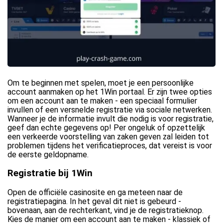
Om te beginnen met spelen, moet je een persoonlijke
account aanmaken op het 1Win portaal. Er zijn twee opties
om een account aan te maken - een speciaal formulier
invullen of een versnelde registratie via sociale netwerken.
Wanneer je de informatie invult die nodig is voor registratie,
geef dan echte gegevens op! Per ongeluk of opzettelijk
een verkeerde voorstelling van zaken geven zal leiden tot
problemen tijdens het verificatieproces, dat vereist is voor
de eerste geldopname.
Registratie bij 1Win
Open de officiële casinosite en ga meteen naar de
registratiepagina. In het geval dit niet is gebeurd -
bovenaan, aan de rechterkant, vind je de registratieknop.
Kies de manier om een account aan te maken - klassiek of