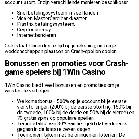
account stort. Er zijn verschillende manieren beschikbaar:
Snel betalingssysteem in veel landen
Visa en MasterCard bankkaarten
Piastrix betalingssysteem.
Cryptocurrency.
Internetbankieren.
Geld staat binnen korte tijd op je rekening, nu kun je
weddenschappen plaatsen en Crash-spellen spelen.
Bonussen en promoties voor Crash-
game spelers bij 1Win Casino
1Win Casino biedt veel bonussen en promoties om je
winsten te verhogen.
Welkomstbonus - 500% op je account bij je eerste
vier stortingen (200% bij de eerste storting, 150% bij
de tweede, 100% bij de derde en 50% bij de vierde) en
70 gratis spins op populaire spellen.
Terugbetaling van 30% van het geld dat verloren is
gegaan in de laatste zeven dagen.
Toernooien, taken met beloningen en loterijen. De