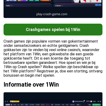
Crashgames spelen bij 1Win
Crash games zijn populaire vormen van gokentertainment
onder sensatiezoekers en echte geldgamers. Crash
gokkasten zijn te vinden bij veel online casino's, waaronder
het platform van 1Win, een gokwebsite die een goede
goklicentie heeft. Dit is een licentie die toegang tot
betrouwbare spellen garandeert. Hoe speel en win je bij
1Win op Crash spellen? Welke spellen zijn beschikbaar op
het 1Win platform? Registreer je, doe een storting, ontvang
bonussen en begin met spelen.
Informatie over 1Win