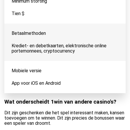
Minimum storting
Tien $
Betaalmethoden
Krediet- en debetkaarten, elektronische online
portemonnees, cryptocurrency
Mobiele versie
App voor iOS en Android
Wat onderscheidt 1win van andere casino's?
Dit zijn geschenken die het spel interessant maken, kansen
toevoegen om te winnen. Dit zijn precies de bonussen waar
een speler van droomt.