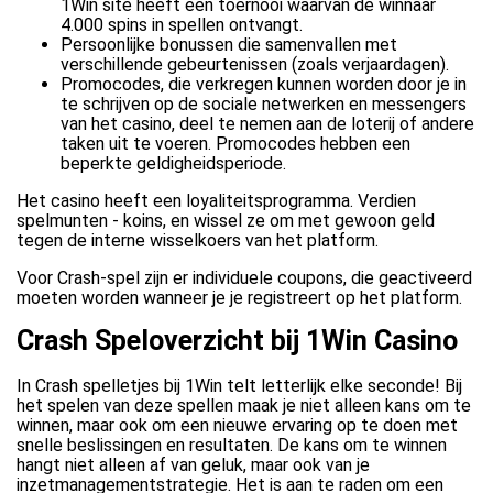
1Win site heeft een toernooi waarvan de winnaar
4.000 spins in spellen ontvangt.
Persoonlijke bonussen die samenvallen met
verschillende gebeurtenissen (zoals verjaardagen).
Promocodes, die verkregen kunnen worden door je in
te schrijven op de sociale netwerken en messengers
van het casino, deel te nemen aan de loterij of andere
taken uit te voeren. Promocodes hebben een
beperkte geldigheidsperiode.
Het casino heeft een loyaliteitsprogramma. Verdien
spelmunten - koins, en wissel ze om met gewoon geld
tegen de interne wisselkoers van het platform.
Voor Crash-spel zijn er individuele coupons, die geactiveerd
moeten worden wanneer je je registreert op het platform.
Crash Speloverzicht bij 1Win Casino
In Crash spelletjes bij 1Win telt letterlijk elke seconde! Bij
het spelen van deze spellen maak je niet alleen kans om te
winnen, maar ook om een nieuwe ervaring op te doen met
snelle beslissingen en resultaten. De kans om te winnen
hangt niet alleen af van geluk, maar ook van je
inzetmanagementstrategie. Het is aan te raden om een