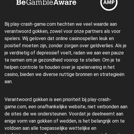
Bij play-crash-game.com hechten we veel waarde aan
verantwoord gokken, zowel voor onze partners als voor
spelers. Wij geloven dat online casinospellen leuk en
positief moeten zijn, zonder zorgen over geldverlies. Als je
je verdrietig of depressief voelt, raden we aan een pauze
te nemen om je gezondheid voorop te stellen. Om je te
helpen controle te houden over je spelervaring in het
casino, bieden we diverse nuttige bronnen en strategieën
aan.
Verantwoord gokken is een prioriteit bij play-crash-
game.com, een onafhankelijke website, niet verbonden aan
de sites die we ondersteunen. Voordat je deelneemt aan
enige vorm van gokken of wedden, is het belangrijk om te
voldoen aan alle toepasselijke wettelijke en