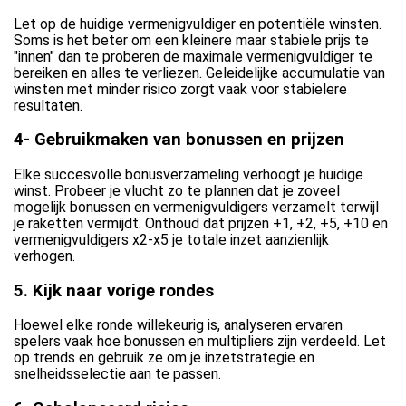
Let op de huidige vermenigvuldiger en potentiële winsten.
Soms is het beter om een kleinere maar stabiele prijs te
"innen" dan te proberen de maximale vermenigvuldiger te
bereiken en alles te verliezen. Geleidelijke accumulatie van
winsten met minder risico zorgt vaak voor stabielere
resultaten.
4- Gebruikmaken van bonussen en prijzen
Elke succesvolle bonusverzameling verhoogt je huidige
winst. Probeer je vlucht zo te plannen dat je zoveel
mogelijk bonussen en vermenigvuldigers verzamelt terwijl
je raketten vermijdt. Onthoud dat prijzen +1, +2, +5, +10 en
vermenigvuldigers x2-x5 je totale inzet aanzienlijk
verhogen.
5. Kijk naar vorige rondes
Hoewel elke ronde willekeurig is, analyseren ervaren
spelers vaak hoe bonussen en multipliers zijn verdeeld. Let
op trends en gebruik ze om je inzetstrategie en
snelheidsselectie aan te passen.