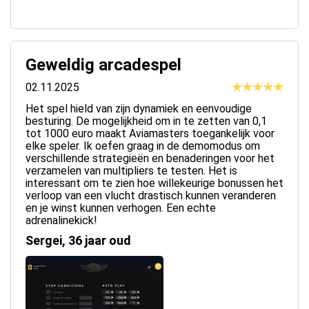
Geweldig arcadespel
02.11.2025
Het spel hield van zijn dynamiek en eenvoudige
besturing. De mogelijkheid om in te zetten van 0,1
tot 1000 euro maakt Aviamasters toegankelijk voor
elke speler. Ik oefen graag in de demomodus om
verschillende strategieën en benaderingen voor het
verzamelen van multipliers te testen. Het is
interessant om te zien hoe willekeurige bonussen het
verloop van een vlucht drastisch kunnen veranderen
en je winst kunnen verhogen. Een echte
adrenalinekick!
Sergei, 36 jaar oud