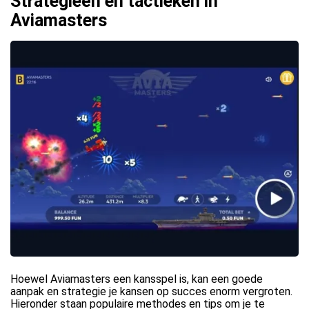
Strategieën en tactieken in
Aviamasters
Hoewel Aviamasters een kansspel is, kan een goede
aanpak en strategie je kansen op succes enorm vergroten.
Hieronder staan populaire methodes en tips om je te