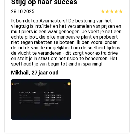
Stijg op naar succes
28.10.2025
Ik ben dol op Aviamasters! De besturing van het
vliegtuig is intuïtief en het verzamelen van prijzen en
multipliers is een waar genoegen. Je voelt je net een
echte piloot, die elke manoeuvre plant en probeert
niet tegen raketten te botsen. Ik ben vooral onder
de indruk van de mogelijkheid om de snelheid tijdens
de vlucht te veranderen - dit zorgt voor extra drive
en stelt je in staat om het risico te beheersen. Het
spel houdt je van begin tot eind in spanning!
Mikhail, 27 jaar oud