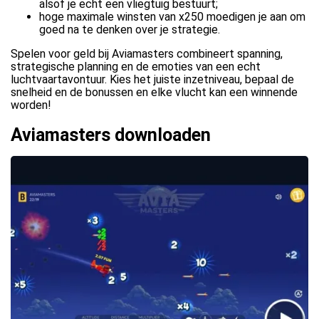
alsof je echt een vliegtuig bestuurt;
hoge maximale winsten van x250 moedigen je aan om
goed na te denken over je strategie.
Spelen voor geld bij Aviamasters combineert spanning,
strategische planning en de emoties van een echt
luchtvaartavontuur. Kies het juiste inzetniveau, bepaal de
snelheid en de bonussen en elke vlucht kan een winnende
worden!
Aviamasters downloaden