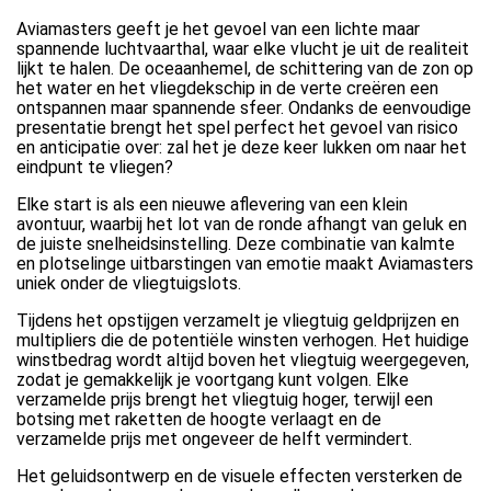
Aviamasters geeft je het gevoel van een lichte maar
spannende luchtvaarthal, waar elke vlucht je uit de realiteit
lijkt te halen. De oceaanhemel, de schittering van de zon op
het water en het vliegdekschip in de verte creëren een
ontspannen maar spannende sfeer. Ondanks de eenvoudige
presentatie brengt het spel perfect het gevoel van risico
en anticipatie over: zal het je deze keer lukken om naar het
eindpunt te vliegen?
Elke start is als een nieuwe aflevering van een klein
avontuur, waarbij het lot van de ronde afhangt van geluk en
de juiste snelheidsinstelling. Deze combinatie van kalmte
en plotselinge uitbarstingen van emotie maakt Aviamasters
uniek onder de vliegtuigslots.
Tijdens het opstijgen verzamelt je vliegtuig geldprijzen en
multipliers die de potentiële winsten verhogen. Het huidige
winstbedrag wordt altijd boven het vliegtuig weergegeven,
zodat je gemakkelijk je voortgang kunt volgen. Elke
verzamelde prijs brengt het vliegtuig hoger, terwijl een
botsing met raketten de hoogte verlaagt en de
verzamelde prijs met ongeveer de helft vermindert.
Het geluidsontwerp en de visuele effecten versterken de