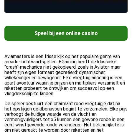
Speel bij een online casino
Aviamasters is een frisse kijk op het populaire genre van
arcade-luchtvaartspellen. BGaming heeft de klassieke
"crash"-mechanica niet gekopieerd, zoals in Aviator, maar
heeft zijn eigen formaat gecreëerd: dynamischer,
willekeuriger en bewogener. Elke vliegtuiglancering is een
apart avontuur waarin je prijzen en multipliers verzamelt en
raketten probeert te ontwijken om succesvol op een
vliegdekschip te landen.
De speler bestuurt een charmant rood vliegtuigje dat na
het opstijgen geldbonussen begint te verzamelen. Elke prijs
verhoogt de huidige waarde van de vlucht en
vermenigvuldigers tot x5 kunnen een gewone ronde in een
echt winstgevende ronde veranderen. Het belangrijkste is
om niet geraakt te worden door raketten en het