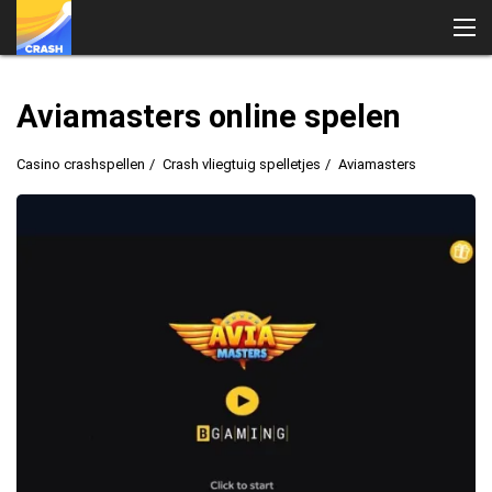
Aviamasters online spelen
Casino crashspellen
Crash vliegtuig spelletjes
Aviamasters
Crash online casinospellen
Speel Casino Online