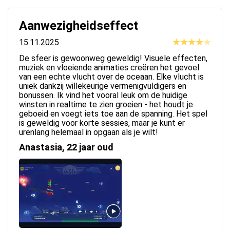
Aanwezigheidseffect
15.11.2025
De sfeer is gewoonweg geweldig! Visuele effecten,
muziek en vloeiende animaties creëren het gevoel
van een echte vlucht over de oceaan. Elke vlucht is
uniek dankzij willekeurige vermenigvuldigers en
bonussen. Ik vind het vooral leuk om de huidige
winsten in realtime te zien groeien - het houdt je
geboeid en voegt iets toe aan de spanning. Het spel
is geweldig voor korte sessies, maar je kunt er
urenlang helemaal in opgaan als je wilt!
Anastasia, 22 jaar oud