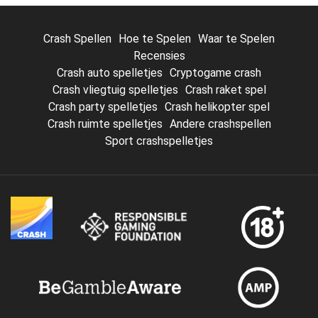
Crash Spellen
Hoe te Spelen
Waar te Spelen
Recensies
Crash auto spelletjes
Cryptogame crash
Crash vliegtuig spelletjes
Crash raket spel
Crash party spelletjes
Crash helikopter spel
Crash ruimte spelletjes
Andere crashspellen
Sport crashspelletjes