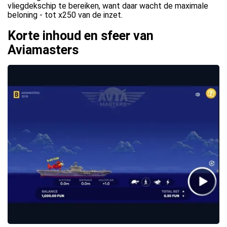
vliegdekschip te bereiken, want daar wacht de maximale
beloning - tot x250 van de inzet.
Korte inhoud en sfeer van
Aviamasters