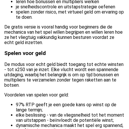
leren hoe bonussen en multipliers werken
je snelheidscontrole en uitstapstrategie oefenen
spelen zonder risico, met virtueel geld om ervaring op
te doen.
De gratis versie is vooral handig voor beginners die de
mechanica van het spel willen begrijpen en willen leren hoe
ze het vliegtuig vakkundig kunnen besturen voordat ze
echt geld inzetten.
Spelen voor geld
De modus voor echt geld biedt toegang tot echte winsten
- tot x250 van je inzet. Elke vlucht wordt een spannende
uitdaging, waarbij het belangrijk is om op tijd bonussen en
multipliers te verzamelen zonder tegen raketten aan te
botsen.
Voordelen van spelen voor geld:
97% RTP geeft je een goede kans op winst op de
lange termijn;
elke beslissing - van de vliegsnelheid tot het moment
van uitstappen - beïnvloedt de potentiële winst;
dynamische mechanica maakt het spel erg spannend,