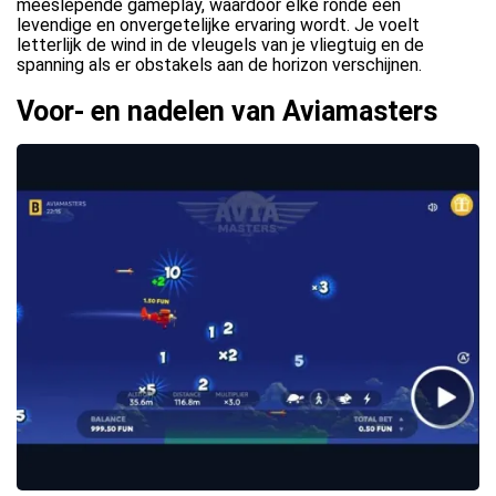
meeslepende gameplay, waardoor elke ronde een
levendige en onvergetelijke ervaring wordt. Je voelt
letterlijk de wind in de vleugels van je vliegtuig en de
spanning als er obstakels aan de horizon verschijnen.
Voor- en nadelen van Aviamasters