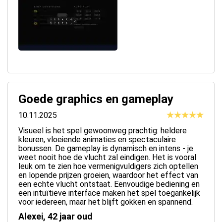
Goede graphics en gameplay
10.11.2025
Visueel is het spel gewoonweg prachtig: heldere
kleuren, vloeiende animaties en spectaculaire
bonussen. De gameplay is dynamisch en intens - je
weet nooit hoe de vlucht zal eindigen. Het is vooral
leuk om te zien hoe vermenigvuldigers zich optellen
en lopende prijzen groeien, waardoor het effect van
een echte vlucht ontstaat. Eenvoudige bediening en
een intuïtieve interface maken het spel toegankelijk
voor iedereen, maar het blijft gokken en spannend.
Alexei, 42 jaar oud