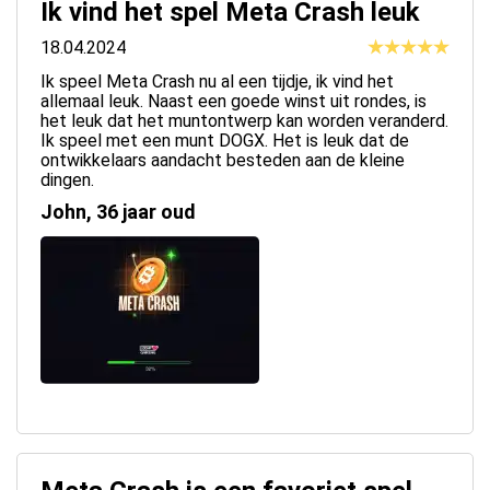
Ik vind het spel Meta Crash leuk
18.04.2024
Ik speel Meta Crash nu al een tijdje, ik vind het
allemaal leuk. Naast een goede winst uit rondes, is
het leuk dat het muntontwerp kan worden veranderd.
Ik speel met een munt DOGX. Het is leuk dat de
ontwikkelaars aandacht besteden aan de kleine
dingen.
John, 36 jaar oud