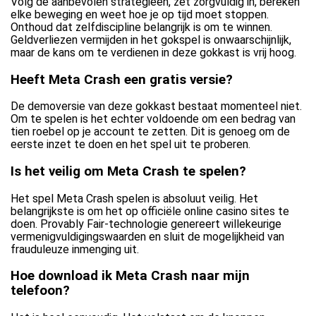
Volg de aanbevolen strategieën, zet zorgvuldig in, bereken
elke beweging en weet hoe je op tijd moet stoppen.
Onthoud dat zelfdiscipline belangrijk is om te winnen.
Geldverliezen vermijden in het gokspel is onwaarschijnlijk,
maar de kans om te verdienen in deze gokkast is vrij hoog.
Heeft Meta Crash een gratis versie?
De demoversie van deze gokkast bestaat momenteel niet.
Om te spelen is het echter voldoende om een bedrag van
tien roebel op je account te zetten. Dit is genoeg om de
eerste inzet te doen en het spel uit te proberen.
Is het veilig om Meta Crash te spelen?
Het spel Meta Crash spelen is absoluut veilig. Het
belangrijkste is om het op officiële online casino sites te
doen. Provably Fair-technologie genereert willekeurige
vermenigvuldigingswaarden en sluit de mogelijkheid van
frauduleuze inmenging uit.
Hoe download ik Meta Crash naar mijn
telefoon?