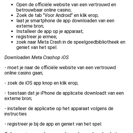
Open de officiële website van een vertrouwd en
betrouwbaar online casino;
Zoek de tab "Voor Android" en klik erop;
laat je smartphone de app downloaden van een
externe bron;
Installeer de app op je apparaat;
registreer je ermee;
zoek naar Meta Crash in de speelgoedbibliotheek en
geniet van het spel.
Downloaden
Meta
Crash
op
iOS
- moet je naar de officiële website van een vertrouwd
online casino gaan;
- zoek de iOS app knop en klik erop;
- toestaan dat je iPhone de applicatie downloadt van een
externe bron;
- installeer de applicatie op het apparaat volgens de
instructies
- registreer je bij de app en geniet van het spel.