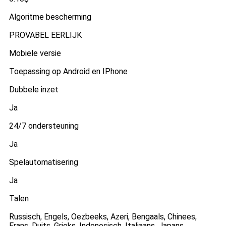
Algoritme bescherming
PROVABEL EERLIJK
Mobiele versie
Toepassing op Android en IPhone
Dubbele inzet
Ja
24/7 ondersteuning
Ja
Spelautomatisering
Ja
Talen
Russisch, Engels, Oezbeeks, Azeri, Bengaals, Chinees,
Frans, Duits, Grieks, Indonesisch, Italiaans, Japans,