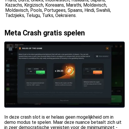
Kazachs, Kirgizisch, Koreaans, Marathi, Moldavisch,
Moldavisch, Pools, Portugees, Spaans, Hindi, Swahili,
Tadzjieks, Telugu, Turks, Oekraïens.
Meta Crash gratis spelen
In deze crash slot is er helaas geen mogelijkheid om in
demo modus te spelen. Maar deze nuance betaalt zich uit
in zeer democratische vereisten voor de minimuminzet -