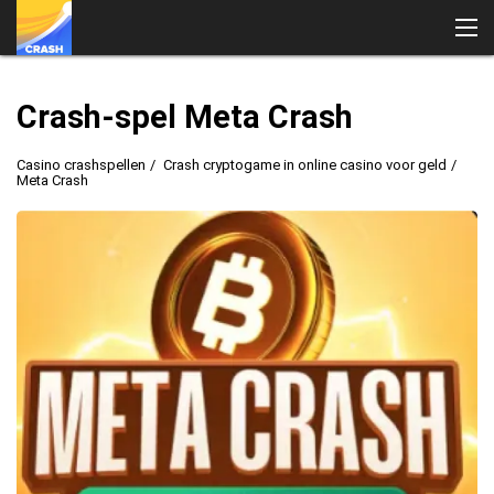
Crash-spel Meta Crash
Casino crashspellen
Crash cryptogame in online casino voor geld
Meta Crash
Crash online casinospellen
Speel Casino Online