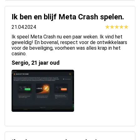
Ik ben en blijf Meta Crash spelen.
21.04.2024
Ik speel Meta Crash nu een paar weken. Ik vind het
geweldig! En bovenal, respect voor de ontwikkelaars
voor de beveiliging, voorheen was alles krap in het
casino.
Sergio, 21 jaar oud