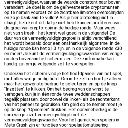
vermenigvuldiger, waarvan de waarde constant naar boven
verandert. Je doel is om de geïnvesteerde cryptomunten
op te nemen voordat ze de zichtbare limieten overschrijden
en zo je bank aan te vullen! Als je hier plotseling niet in
slaagt, betekent dit dat je niet hebt kunnen profiteren van
de groei van crypto-coin in de huidige ronde. Maar wees
niet van streek - het komt wel goed in de volgende! De
duur van de vermenigvuldigingsgroei is altijd verschillend,
het wordt bepaald door een onafhankelijk algoritme. In de
huidige ronde kan het x1.3 zijn, en in de volgende ronde x30
en meer! Je kunt de vermenigvuldigingswaarden van vorige
rondes bovenaan het scherm zien. Deze informatie kan
handig zijn om je volgende zet te voorspellen.
Onderaan het scherm vind je het hoofdpaneel van het spel,
met alles wat je nodig hebt. Om in te zetten hoef je alleen
maar het gewenste bedrag te selecteren en op de knop
"Inzetten" te klikken. Om het bedrag van de winst te
verhogen, kun je in één ronde twee weddenschappen
tegelijk plaatsen, door zowel de linker- als de rechterkant
van het paneel te gebruiken. Om geld op te nemen moet je
op de knop "Opnemen" drukken. Het opnamebedrag is de
som van je inzet vermenigvuldigd met de
vermenigvuldigingswaarde. Voor het gemak van spelers in
Meta Crash zijn er functies voor spelautomatisering: