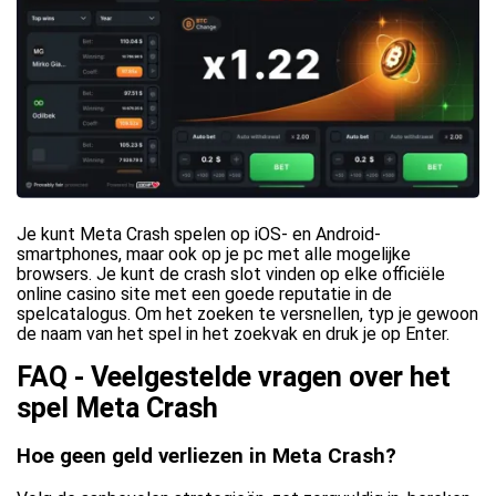
Je kunt Meta Crash spelen op iOS- en Android-
smartphones, maar ook op je pc met alle mogelijke
browsers. Je kunt de crash slot vinden op elke officiële
online casino site met een goede reputatie in de
spelcatalogus. Om het zoeken te versnellen, typ je gewoon
de naam van het spel in het zoekvak en druk je op Enter.
FAQ - Veelgestelde vragen over het
spel Meta Crash
Hoe geen geld verliezen in Meta Crash?