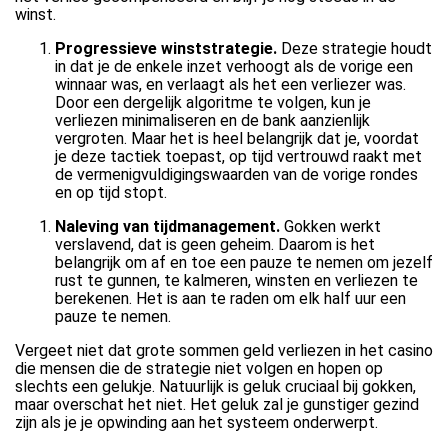
winst.
Progressieve winststrategie.
Deze strategie houdt
in dat je de enkele inzet verhoogt als de vorige een
winnaar was, en verlaagt als het een verliezer was.
Door een dergelijk algoritme te volgen, kun je
verliezen minimaliseren en de bank aanzienlijk
vergroten. Maar het is heel belangrijk dat je, voordat
je deze tactiek toepast, op tijd vertrouwd raakt met
de vermenigvuldigingswaarden van de vorige rondes
en op tijd stopt.
Naleving van tijdmanagement.
Gokken werkt
verslavend, dat is geen geheim. Daarom is het
belangrijk om af en toe een pauze te nemen om jezelf
rust te gunnen, te kalmeren, winsten en verliezen te
berekenen. Het is aan te raden om elk half uur een
pauze te nemen.
Vergeet niet dat grote sommen geld verliezen in het casino
die mensen die de strategie niet volgen en hopen op
slechts een gelukje. Natuurlijk is geluk cruciaal bij gokken,
maar overschat het niet. Het geluk zal je gunstiger gezind
zijn als je je opwinding aan het systeem onderwerpt.