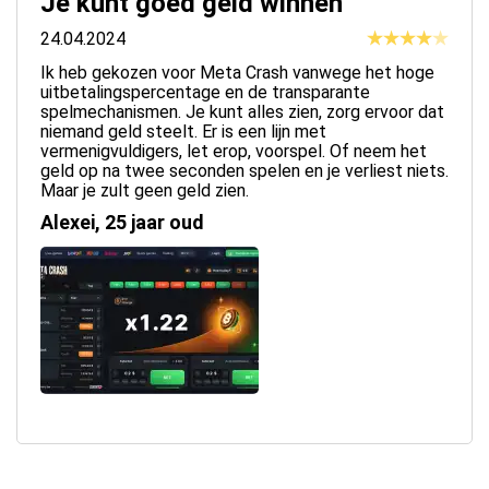
Je kunt goed geld winnen
24.04.2024
Ik heb gekozen voor Meta Crash vanwege het hoge
uitbetalingspercentage en de transparante
spelmechanismen. Je kunt alles zien, zorg ervoor dat
niemand geld steelt. Er is een lijn met
vermenigvuldigers, let erop, voorspel. Of neem het
geld op na twee seconden spelen en je verliest niets.
Maar je zult geen geld zien.
Alexei, 25 jaar oud