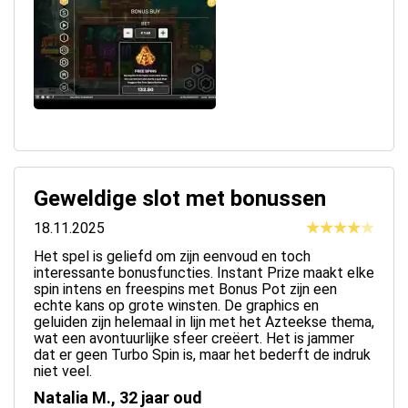
Geweldige slot met bonussen
18.11.2025
Het spel is geliefd om zijn eenvoud en toch
interessante bonusfuncties. Instant Prize maakt elke
spin intens en freespins met Bonus Pot zijn een
echte kans op grote winsten. De graphics en
geluiden zijn helemaal in lijn met het Azteekse thema,
wat een avontuurlijke sfeer creëert. Het is jammer
dat er geen Turbo Spin is, maar het bederft de indruk
niet veel.
Natalia M., 32 jaar oud