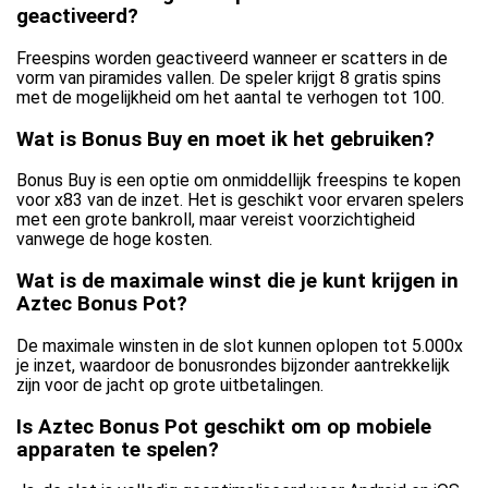
geactiveerd?
Freespins worden geactiveerd wanneer er scatters in de
vorm van piramides vallen. De speler krijgt 8 gratis spins
met de mogelijkheid om het aantal te verhogen tot 100.
Wat is Bonus Buy en moet ik het gebruiken?
Bonus Buy is een optie om onmiddellijk freespins te kopen
voor x83 van de inzet. Het is geschikt voor ervaren spelers
met een grote bankroll, maar vereist voorzichtigheid
vanwege de hoge kosten.
Wat is de maximale winst die je kunt krijgen in
Aztec Bonus Pot?
De maximale winsten in de slot kunnen oplopen tot 5.000x
je inzet, waardoor de bonusrondes bijzonder aantrekkelijk
zijn voor de jacht op grote uitbetalingen.
Is Aztec Bonus Pot geschikt om op mobiele
apparaten te spelen?