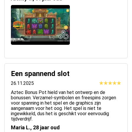
Een spannend slot
26.11.2025
Aztec Bonus Pot hield van het ontwerp en de
bonussen. Verzamel-symbolen en freespins zorgen
voor spanning in het spel en de graphics zijn
aangenaam voor het oog. Het spel is niet te
ingewikkeld, dus het is geschikt voor eenvoudig
tijdverdrijf.
Maria L., 28 jaar oud