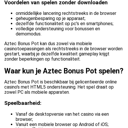
Voordelen van spelen zonder downloaden
onmiddellijke lancering rechtstreeks in de browser
geheugenbesparing op je apparaat;
dezelfde functionaliteit op pc's en smartphones;
volledige ondersteuning voor bonussen en
demomodus.
Aztec Bonus Pot kan dus zowel via mobiele
casinotoepassingen als rechtstreeks in de browser worden
gestart, waarbij je dezelfde kwaliteit gameplay krijgt
zonder beperkingen op functionaliteit.
Waar kun je Aztec Bonus Pot spelen?
Aztec Bonus Pot is beschikbaar bij gelicentieerde online
casino's met HTML5 ondersteuning. Het spel draait op
zowel PC als mobiele apparaten.
Speelbaarheid:
Vanaf de desktopversie van het casino via een
browser;
Vanuit een mobiele browser op Android of iOS;