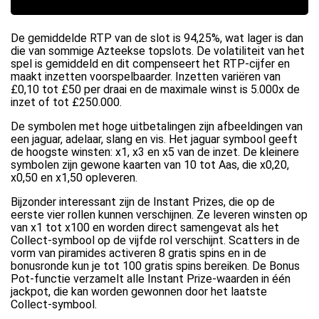
De gemiddelde RTP van de slot is 94,25%, wat lager is dan
die van sommige Azteekse topslots. De volatiliteit van het
spel is gemiddeld en dit compenseert het RTP-cijfer en
maakt inzetten voorspelbaarder. Inzetten variëren van
£0,10 tot £50 per draai en de maximale winst is 5.000x de
inzet of tot £250.000.
De symbolen met hoge uitbetalingen zijn afbeeldingen van
een jaguar, adelaar, slang en vis. Het jaguar symbool geeft
de hoogste winsten: x1, x3 en x5 van de inzet. De kleinere
symbolen zijn gewone kaarten van 10 tot Aas, die x0,20,
x0,50 en x1,50 opleveren.
Bijzonder interessant zijn de Instant Prizes, die op de
eerste vier rollen kunnen verschijnen. Ze leveren winsten op
van x1 tot x100 en worden direct samengevat als het
Collect-symbool op de vijfde rol verschijnt. Scatters in de
vorm van piramides activeren 8 gratis spins en in de
bonusronde kun je tot 100 gratis spins bereiken. De Bonus
Pot-functie verzamelt alle Instant Prize-waarden in één
jackpot, die kan worden gewonnen door het laatste
Collect-symbool.