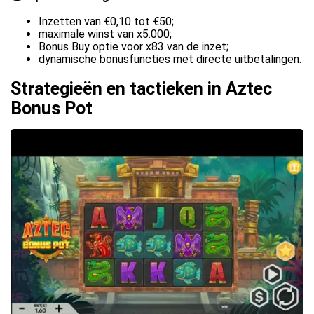
Inzetten van €0,10 tot €50;
maximale winst van x5.000;
Bonus Buy optie voor x83 van de inzet;
dynamische bonusfuncties met directe uitbetalingen.
Strategieën en tactieken in Aztec
Bonus Pot