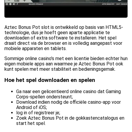
Aztec Bonus Pot slot is ontwikkeld op basis van HTML5-
technologie, dus je hoeft geen aparte applicatie te
downloaden of extra software te installeren. Het spel
draait direct via de browser en is volledig aangepast voor
mobiele apparaten en tablets.
Sommige online casino's met een licentie bieden echter hun
eigen mobiele apps aan waarmee je Aztec Bonus Pot ook
kunt spelen met meer stabiliteit en bedieningsgemak.
Hoe het spel downloaden en spelen
Ga naar een gelicentieerd online casino dat Gaming
Corps-spellen ondersteunt;
Download indien nodig de officiële casino-app voor
Android of iOS;
log in of registreer je;
Zoek Aztec Bonus Pot in de gokkastencatalogus en
start het spel.