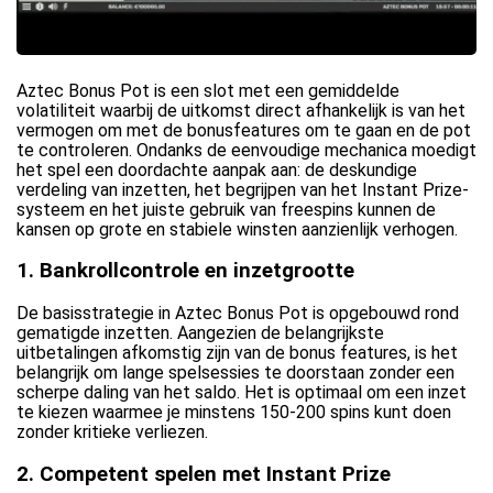
Aztec Bonus Pot is een slot met een gemiddelde
volatiliteit waarbij de uitkomst direct afhankelijk is van het
vermogen om met de bonusfeatures om te gaan en de pot
te controleren. Ondanks de eenvoudige mechanica moedigt
het spel een doordachte aanpak aan: de deskundige
verdeling van inzetten, het begrijpen van het Instant Prize-
systeem en het juiste gebruik van freespins kunnen de
kansen op grote en stabiele winsten aanzienlijk verhogen.
1. Bankrollcontrole en inzetgrootte
De basisstrategie in Aztec Bonus Pot is opgebouwd rond
gematigde inzetten. Aangezien de belangrijkste
uitbetalingen afkomstig zijn van de bonus features, is het
belangrijk om lange spelsessies te doorstaan zonder een
scherpe daling van het saldo. Het is optimaal om een inzet
te kiezen waarmee je minstens 150-200 spins kunt doen
zonder kritieke verliezen.
2. Competent spelen met Instant Prize