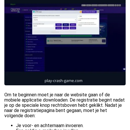
Om te beginnen moet je naar de website gaan of de
mobiele applicatie downloaden. De registratie begint nadat
je op de speciale knop rechtsboven hebt geklikt. Nadat je
naar de registratiepagina bent gegaan, moet je het
volgende doen:
Je voor- en achternaam invoeren.