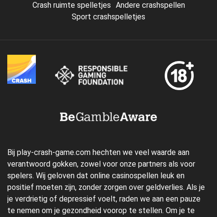
Crash ruimte spelletjes
Andere crashspellen
Sport crashspelletjes
Bij play-crash-game.com hechten we veel waarde aan
verantwoord gokken, zowel voor onze partners als voor
spelers. Wij geloven dat online casinospellen leuk en
positief moeten zijn, zonder zorgen over geldverlies. Als je
je verdrietig of depressief voelt, raden we aan een pauze
te nemen om je gezondheid voorop te stellen. Om je te