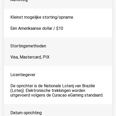
Kleinst mogelijke storting/opname
Eén Amerikaanse dollar / $10
Stortingsmethoden
Visa, Mastercard, PIX
Licentiegever
De oprichter is de Nationale Loterij van Brazilië
(Loterj). Elektronische trekkingen worden
uitgevoerd volgens de Curacao eGaming standaard.
Datum oprichting