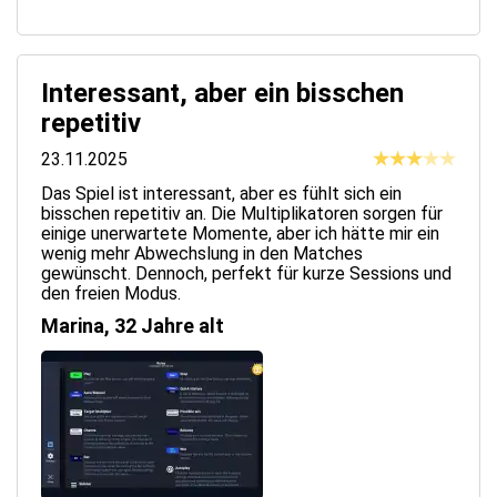
Interessant, aber ein bisschen
repetitiv
23.11.2025
Das Spiel ist interessant, aber es fühlt sich ein
bisschen repetitiv an. Die Multiplikatoren sorgen für
einige unerwartete Momente, aber ich hätte mir ein
wenig mehr Abwechslung in den Matches
gewünscht. Dennoch, perfekt für kurze Sessions und
den freien Modus.
Marina, 32 Jahre alt