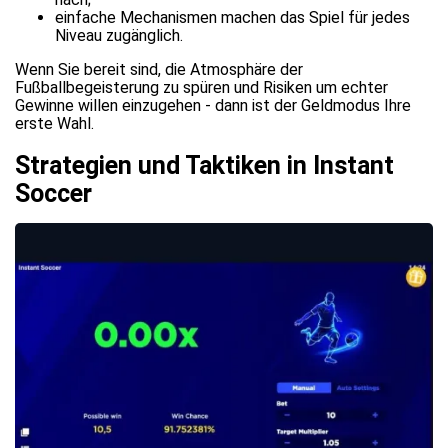
einfache Mechanismen machen das Spiel für jedes
Niveau zugänglich.
Wenn Sie bereit sind, die Atmosphäre der
Fußballbegeisterung zu spüren und Risiken um echter
Gewinne willen einzugehen - dann ist der Geldmodus Ihre
erste Wahl.
Strategien und Taktiken in Instant
Soccer