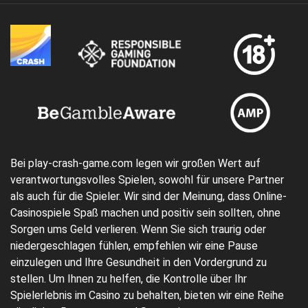
Bei play-crash-game.com legen wir großen Wert auf
verantwortungsvolles Spielen, sowohl für unsere Partner
als auch für die Spieler. Wir sind der Meinung, dass Online-
Casinospiele Spaß machen und positiv sein sollten, ohne
Sorgen ums Geld verlieren. Wenn Sie sich traurig oder
niedergeschlagen fühlen, empfehlen wir eine Pause
einzulegen und Ihre Gesundheit in den Vordergrund zu
stellen. Um Ihnen zu helfen, die Kontrolle über Ihr
Spielerlebnis im Casino zu behalten, bieten wir eine Reihe