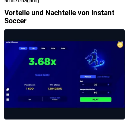
Runde einzigartig.
Vorteile und Nachteile von Instant
Soccer