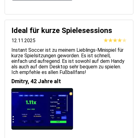
Ideal für kurze Spielesessions
12.11.2025
Instant Soccer ist zu meinem Lieblings-Minispiel für
kurze Spielsitzungen geworden. Es ist schnell,
einfach und aufregend. Es ist sowohl auf dem Handy
als auch auf dem Desktop sehr bequem zu spielen.
Ich empfehle es allen Fußballfans!
Dmitry, 42 Jahre alt