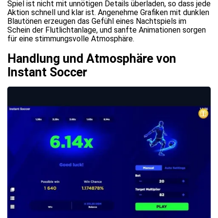
Spiel ist nicht mit unnötigen Details überladen, so dass jede
Aktion schnell und klar ist. Angenehme Grafiken mit dunklen
Blautönen erzeugen das Gefühl eines Nachtspiels im
Schein der Flutlichtanlage, und sanfte Animationen sorgen
für eine stimmungsvolle Atmosphäre.
Handlung und Atmosphäre von
Instant Soccer