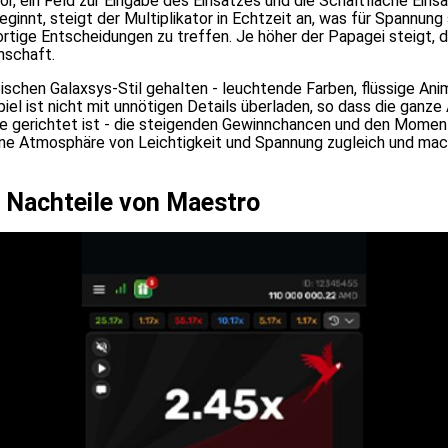
tor, ein Feld zur Eingabe des Einsatzes und die Schaltfläche Eins
ginnt, steigt der Multiplikator in Echtzeit an, was für Spannung
ortige Entscheidungen zu treffen. Je höher der Papagei steigt, 
nschaft.
ypischen Galaxsys-Stil gehalten - leuchtende Farben, flüssige An
iel ist nicht mit unnötigen Details überladen, so dass die gan
e gerichtet ist - die steigenden Gewinnchancen und den Momen
ne Atmosphäre von Leichtigkeit und Spannung zugleich und mac
d Nachteile von Maestro