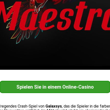
Spielen Sie in einem Online-Casino
ufregendes Crash-Spiel von
Galaxsys
, das die Spieler in die farb