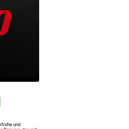
enfrohe und