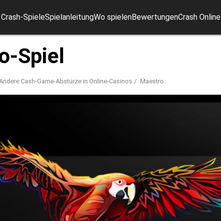
Crash-Spiele
Spielanleitung
Wo spielen
Bewertungen
Crash Online
Crash Auto Spiel
o-Spiel
Absturz eines Kr
Flugzeug abstür
Crash-Raketen-S
Andere Cash-Game-Abstürze in Online-Casinos
Maestro
Crash-Party-Spi
Crash-Hubschrau
Crash-Space-Spi
Andere Crash-Sp
Sportliche Crash