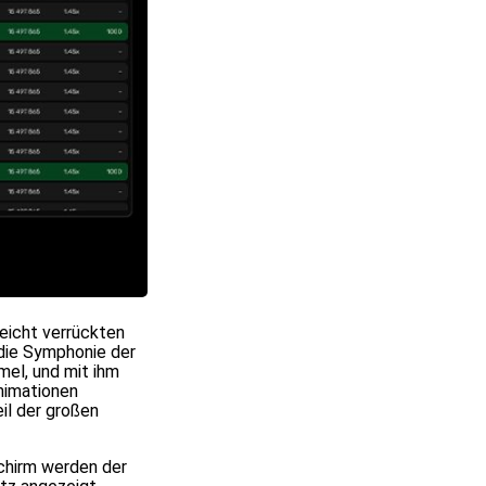
leicht verrückten
 die Symphonie der
mel, und mit ihm
nimationen
il der großen
schirm werden der