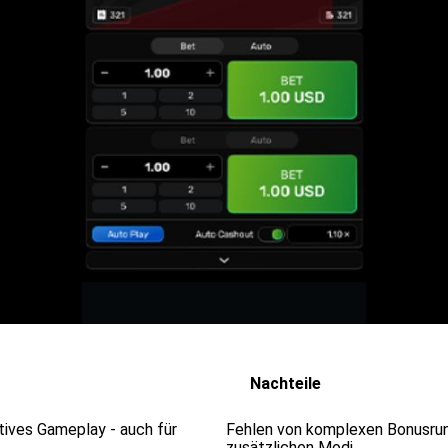
Nachteile
itives Gameplay - auch für
Fehlen von komplexen Bonusru
.
zusätzlichen Modi.