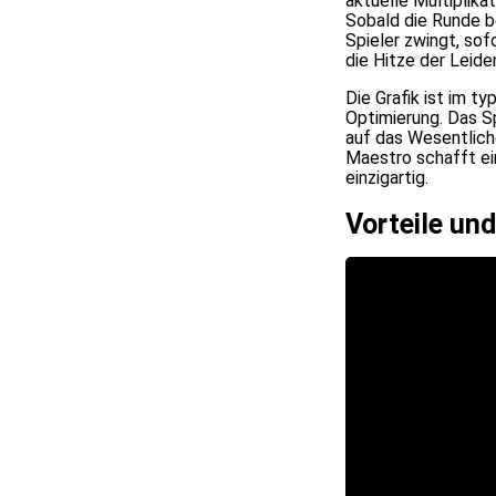
aktuelle Multiplika
Sobald die Runde be
Spieler zwingt, sof
die Hitze der Leide
Die Grafik ist im t
Optimierung. Das Sp
auf das Wesentlich
Maestro schafft ei
einzigartig.
Vorteile un