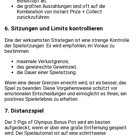
Bonustopf an;
die größten Auszahlungen sind oft auf die
Kombination von Instant Prize + Collect
zurückzuführen.
6. Sitzungen und Limits kontrollieren
Eine der wirksamsten Strategien ist eine strenge Kontrolle
der Spielsitzungen. Es wird empfohlen, im Voraus zu
bestimmen:
maximale Verlustgrenze;
das gewünschte Gewinnziel;
die Dauer einer Spielsitzung.
Wenn eine dieser Grenzen erreicht wird, ist es besser, das
Spiel zu beenden. Diese Vorgehensweise schützt vor
emotionalen Entscheidungen und ermöglicht es Ihnen, ein
positives Spielerlebnis zu erhalten.
7. Distanzspiel
Der 3 Pigs of Olympus Bonus Pot wird am besten
aufgedeckt, wenn er über eine große Entfernung gespielt
wird. Der Spielautomat ist auf eine schrittweise