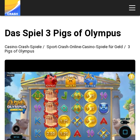
Das Spiel 3 Pigs of Olympus
Casino-Crash-Spiele
Sport-Crash-Online-Casino-Spiele für Geld
3
Pigs of Olympus
Crash Online-Casinospiele
Online-Casino spielen