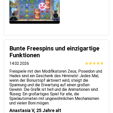
Bunte Freespins und einzigartige
Funktionen
14.02.2026
Freispiele mit den Modifikatoren Zeus, Poseidon und
Hades sind ein Geschenk des Himmels! Jedes Mal,
wenn der Bonustopf aktiviert wird, steigt die
Spannung und die Erwartung auf einen großen
Gewinn. Die Grafik ist hell und die Animationen sind
flüssig. Ein großartiges Spiel für alle, die
Spielautomaten mit ungewöhnlichen Mechanismen
und vielen Boni mögen.
Anastasia V, 25 Jahre alt