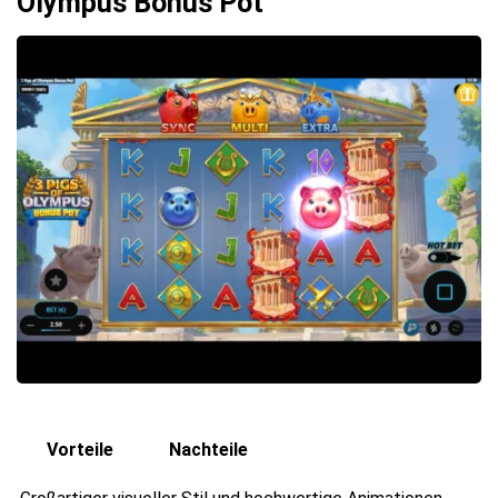
Olympus Bonus Pot
Vorteile
Nachteile