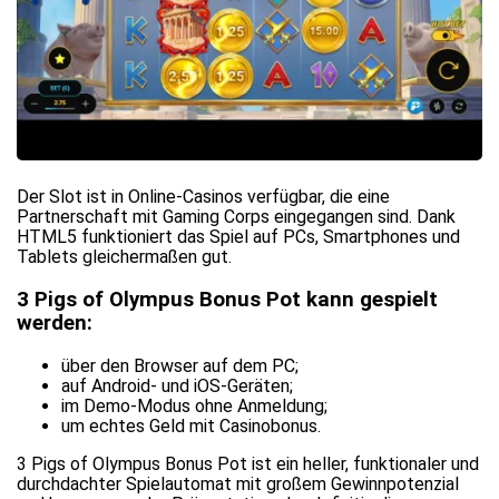
Der Slot ist in Online-Casinos verfügbar, die eine
Partnerschaft mit Gaming Corps eingegangen sind. Dank
HTML5 funktioniert das Spiel auf PCs, Smartphones und
Tablets gleichermaßen gut.
3 Pigs of Olympus Bonus Pot kann gespielt
werden:
über den Browser auf dem PC;
auf Android- und iOS-Geräten;
im Demo-Modus ohne Anmeldung;
um echtes Geld mit Casinobonus.
3 Pigs of Olympus Bonus Pot ist ein heller, funktionaler und
durchdachter Spielautomat mit großem Gewinnpotenzial