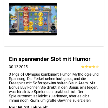
Ein spannender Slot mit Humor
30.12.2025
3 Pigs of Olympus kombiniert Humor, Mythologie und
Spannung. Die Ferkel sehen lustig aus, und die
Freespins mit Sofortgewinn halten Sie in Atem. Mit
Bonus Buy können Sie direkt in den Bonus einsteigen,
was für aktive Spieler sehr praktisch ist. Der
Spielautomat ist leicht zu erlernen, aber es gibt
immer noch Raum, um große Gewinne zu erzielen.
Igor M, 33 Jahre alt