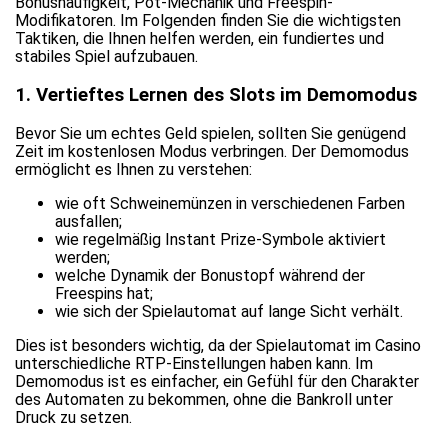
Bonushäufigkeit, Pot-Mechanik und Freespin-
Modifikatoren. Im Folgenden finden Sie die wichtigsten
Taktiken, die Ihnen helfen werden, ein fundiertes und
stabiles Spiel aufzubauen.
1. Vertieftes Lernen des Slots im Demomodus
Bevor Sie um echtes Geld spielen, sollten Sie genügend
Zeit im kostenlosen Modus verbringen. Der Demomodus
ermöglicht es Ihnen zu verstehen:
wie oft Schweinemünzen in verschiedenen Farben
ausfallen;
wie regelmäßig Instant Prize-Symbole aktiviert
werden;
welche Dynamik der Bonustopf während der
Freespins hat;
wie sich der Spielautomat auf lange Sicht verhält.
Dies ist besonders wichtig, da der Spielautomat im Casino
unterschiedliche RTP-Einstellungen haben kann. Im
Demomodus ist es einfacher, ein Gefühl für den Charakter
des Automaten zu bekommen, ohne die Bankroll unter
Druck zu setzen.