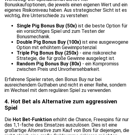
Bonuskaufoptionen, die jeweils einen eigenen Wert und ein
eigenes Risikoniveau haben. Aus strategischer Sicht ist es
wichtig, ihre Unterschiede zu verstehen:
Single Pig Bonus Buy (50x)
ist die beste Option für
ein vorsichtiges Spiel und zum Testen der
Bonusmechanik.
Double Pig Bonus Buy (100x)
ist eine ausgewogene
Option mit erhöhtem Gewinnpotenzial.
Triple Pig Bonus Buy (250x)
- eine risikoreiche
Strategie, die für große Gewinne ausgelegt ist.
Random Pig Bonus Buy (80x)
- ein Kompromiss
zwischen Preis und Unvorhersehbarkeit.
Erfahrene Spieler raten, den Bonus Buy nur bei
ausreichendem Guthaben und nicht in einer Reihe, sondern
im Wechsel mit dem regulären Spiel zu verwenden.
4. Hot Bet als Alternative zum aggressiven
Spiel
Die
Hot Bet-Funktion
erhöht die Chance, Freespins für nur
das 1,1-fache des Einsatzes auszulösen. Dies ist eine
großartige Alternative zum Kauf von Boni für diejenigen, die