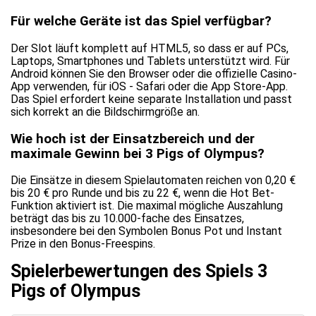
Für welche Geräte ist das Spiel verfügbar?
Der Slot läuft komplett auf HTML5, so dass er auf PCs,
Laptops, Smartphones und Tablets unterstützt wird. Für
Android können Sie den Browser oder die offizielle Casino-
App verwenden, für iOS - Safari oder die App Store-App.
Das Spiel erfordert keine separate Installation und passt
sich korrekt an die Bildschirmgröße an.
Wie hoch ist der Einsatzbereich und der
maximale Gewinn bei 3 Pigs of Olympus?
Die Einsätze in diesem Spielautomaten reichen von 0,20 €
bis 20 € pro Runde und bis zu 22 €, wenn die Hot Bet-
Funktion aktiviert ist. Die maximal mögliche Auszahlung
beträgt das bis zu 10.000-fache des Einsatzes,
insbesondere bei den Symbolen Bonus Pot und Instant
Prize in den Bonus-Freespins.
Spielerbewertungen des Spiels 3
Pigs of Olympus