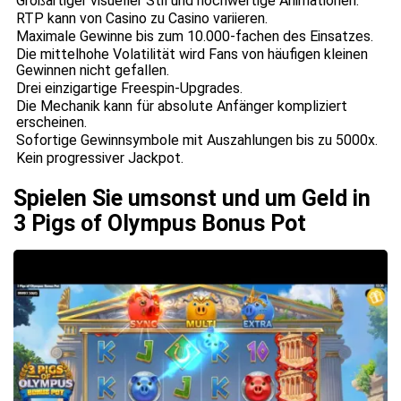
Großartiger visueller Stil und hochwertige Animationen.
RTP kann von Casino zu Casino variieren.
Maximale Gewinne bis zum 10.000-fachen des Einsatzes.
Die mittelhohe Volatilität wird Fans von häufigen kleinen
Gewinnen nicht gefallen.
Drei einzigartige Freespin-Upgrades.
Die Mechanik kann für absolute Anfänger kompliziert
erscheinen.
Sofortige Gewinnsymbole mit Auszahlungen bis zu 5000x.
Kein progressiver Jackpot.
Spielen Sie umsonst und um Geld in
3 Pigs of Olympus Bonus Pot