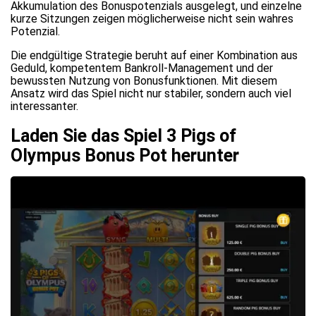
Akkumulation des Bonuspotenzials ausgelegt, und einzelne
kurze Sitzungen zeigen möglicherweise nicht sein wahres
Potenzial.
Die endgültige Strategie beruht auf einer Kombination aus
Geduld, kompetentem Bankroll-Management und der
bewussten Nutzung von Bonusfunktionen. Mit diesem
Ansatz wird das Spiel nicht nur stabiler, sondern auch viel
interessanter.
Laden Sie das Spiel 3 Pigs of
Olympus Bonus Pot herunter