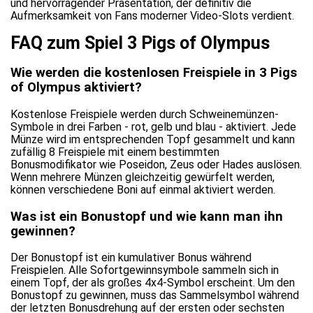
und hervorragender Präsentation, der definitiv die
Aufmerksamkeit von Fans moderner Video-Slots verdient.
FAQ zum Spiel 3 Pigs of Olympus
Wie werden die kostenlosen Freispiele in 3 Pigs
of Olympus aktiviert?
Kostenlose Freispiele werden durch Schweinemünzen-
Symbole in drei Farben - rot, gelb und blau - aktiviert. Jede
Münze wird im entsprechenden Topf gesammelt und kann
zufällig 8 Freispiele mit einem bestimmten
Bonusmodifikator wie Poseidon, Zeus oder Hades auslösen.
Wenn mehrere Münzen gleichzeitig gewürfelt werden,
können verschiedene Boni auf einmal aktiviert werden.
Was ist ein Bonustopf und wie kann man ihn
gewinnen?
Der Bonustopf ist ein kumulativer Bonus während
Freispielen. Alle Sofortgewinnsymbole sammeln sich in
einem Topf, der als großes 4x4-Symbol erscheint. Um den
Bonustopf zu gewinnen, muss das Sammelsymbol während
der letzten Bonusdrehung auf der ersten oder sechsten