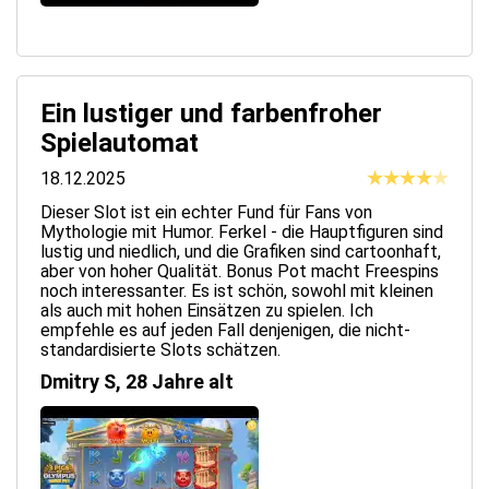
Ein lustiger und farbenfroher
Spielautomat
18.12.2025
Dieser Slot ist ein echter Fund für Fans von
Mythologie mit Humor. Ferkel - die Hauptfiguren sind
lustig und niedlich, und die Grafiken sind cartoonhaft,
aber von hoher Qualität. Bonus Pot macht Freespins
noch interessanter. Es ist schön, sowohl mit kleinen
als auch mit hohen Einsätzen zu spielen. Ich
empfehle es auf jeden Fall denjenigen, die nicht-
standardisierte Slots schätzen.
Dmitry S, 28 Jahre alt