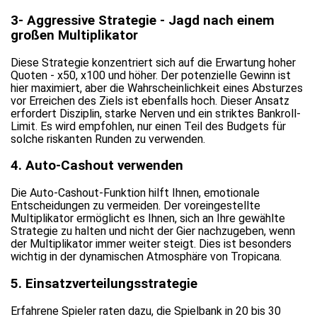
3- Aggressive Strategie - Jagd nach einem
großen Multiplikator
Diese Strategie konzentriert sich auf die Erwartung hoher
Quoten - x50, x100 und höher. Der potenzielle Gewinn ist
hier maximiert, aber die Wahrscheinlichkeit eines Absturzes
vor Erreichen des Ziels ist ebenfalls hoch. Dieser Ansatz
erfordert Disziplin, starke Nerven und ein striktes Bankroll-
Limit. Es wird empfohlen, nur einen Teil des Budgets für
solche riskanten Runden zu verwenden.
4. Auto-Cashout verwenden
Die Auto-Cashout-Funktion hilft Ihnen, emotionale
Entscheidungen zu vermeiden. Der voreingestellte
Multiplikator ermöglicht es Ihnen, sich an Ihre gewählte
Strategie zu halten und nicht der Gier nachzugeben, wenn
der Multiplikator immer weiter steigt. Dies ist besonders
wichtig in der dynamischen Atmosphäre von Tropicana.
5. Einsatzverteilungsstrategie
Erfahrene Spieler raten dazu, die Spielbank in 20 bis 30