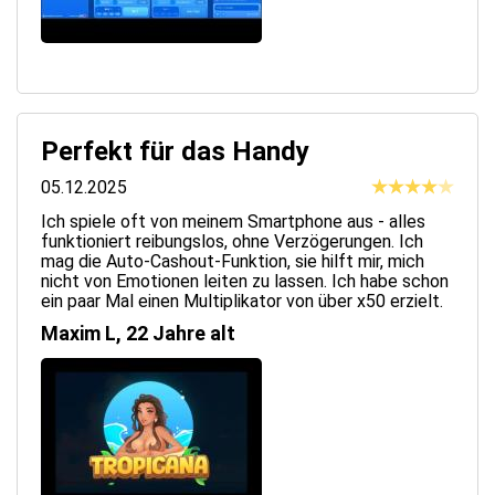
Perfekt für das Handy
05.12.2025
Ich spiele oft von meinem Smartphone aus - alles
funktioniert reibungslos, ohne Verzögerungen. Ich
mag die Auto-Cashout-Funktion, sie hilft mir, mich
nicht von Emotionen leiten zu lassen. Ich habe schon
ein paar Mal einen Multiplikator von über x50 erzielt.
Maxim L, 22 Jahre alt