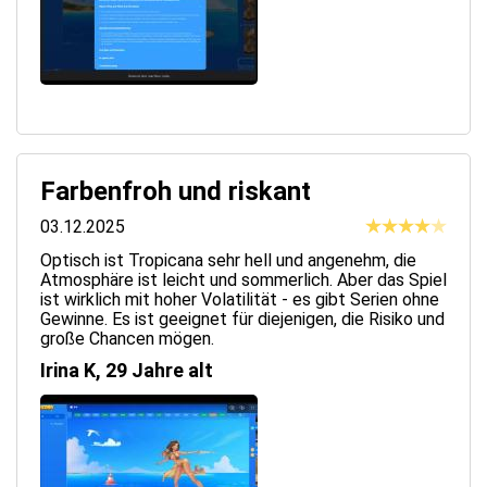
Farbenfroh und riskant
03.12.2025
Optisch ist Tropicana sehr hell und angenehm, die
Atmosphäre ist leicht und sommerlich. Aber das Spiel
ist wirklich mit hoher Volatilität - es gibt Serien ohne
Gewinne. Es ist geeignet für diejenigen, die Risiko und
große Chancen mögen.
Irina K, 29 Jahre alt