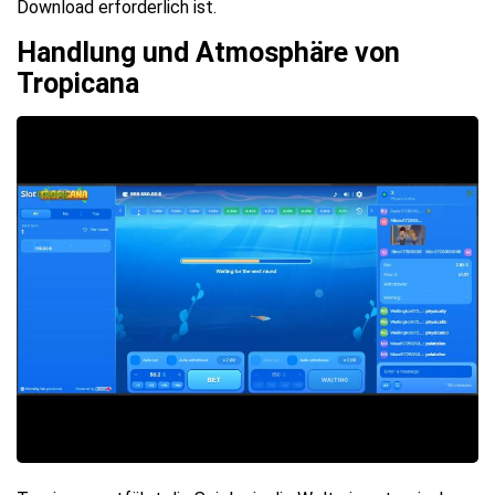
Download erforderlich ist.
Handlung und Atmosphäre von
Tropicana