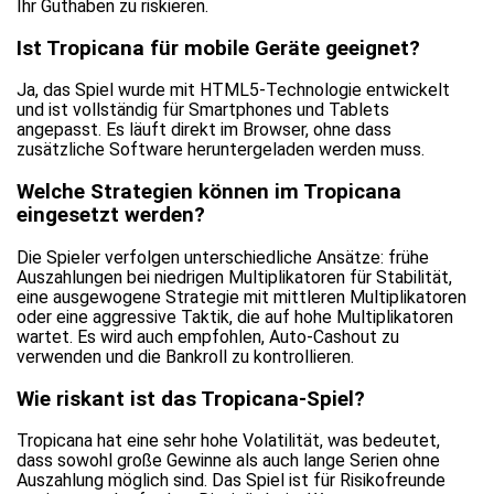
Ihr Guthaben zu riskieren.
Ist Tropicana für mobile Geräte geeignet?
Ja, das Spiel wurde mit HTML5-Technologie entwickelt
und ist vollständig für Smartphones und Tablets
angepasst. Es läuft direkt im Browser, ohne dass
zusätzliche Software heruntergeladen werden muss.
Welche Strategien können im Tropicana
eingesetzt werden?
Die Spieler verfolgen unterschiedliche Ansätze: frühe
Auszahlungen bei niedrigen Multiplikatoren für Stabilität,
eine ausgewogene Strategie mit mittleren Multiplikatoren
oder eine aggressive Taktik, die auf hohe Multiplikatoren
wartet. Es wird auch empfohlen, Auto-Cashout zu
verwenden und die Bankroll zu kontrollieren.
Wie riskant ist das Tropicana-Spiel?
Tropicana hat eine sehr hohe Volatilität, was bedeutet,
dass sowohl große Gewinne als auch lange Serien ohne
Auszahlung möglich sind. Das Spiel ist für Risikofreunde