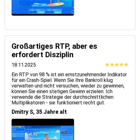
Großartiges RTP, aber es
erfordert Disziplin
18.11.2025
Ein RTP von 98 % ist ein ernstzunehmender Indikator
für ein Crash-Spiel. Wenn Sie Ihre Bankroll klug
verwalten und nicht versuchen, wieder zu gewinnen,
können Sie einen stetigen Gewinn erzielen. Ich
verwende die Strategie der durchschnittlichen
Multiplikatoren - sie funktioniert recht gut.
Dmitry S, 35 Jahre alt