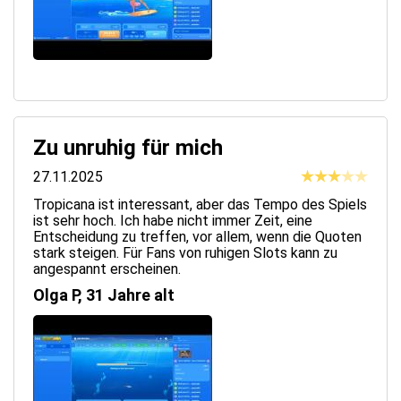
Zu unruhig für mich
27.11.2025
Tropicana ist interessant, aber das Tempo des Spiels
ist sehr hoch. Ich habe nicht immer Zeit, eine
Entscheidung zu treffen, vor allem, wenn die Quoten
stark steigen. Für Fans von ruhigen Slots kann zu
angespannt erscheinen.
Olga P, 31 Jahre alt