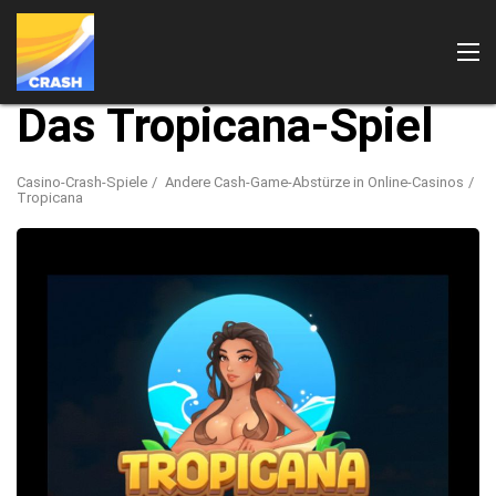
Das Tropicana-Spiel
Casino-Crash-Spiele
Andere Cash-Game-Abstürze in Online-Casinos
Tropicana
Crash Online-Casinospiele
Online-Casino spielen