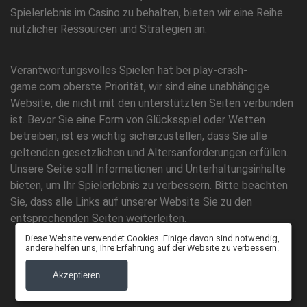
Spielerlebnis im Casino zu behalten, bieten wir eine Reihe
nützlicher Ressourcen und Strategien an.
Verantwortungsvolles Spielen hat bei play-crash-
game.com oberste Priorität, wir sind eine unabhängige
Website, die nicht mit den unterstützten Seiten verbunden
ist. Bevor Sie eine Form von Glücksspiel oder Wetten
betreiben, ist es wichtig sicherzustellen, dass Sie alle
geltenden gesetzlichen und Altersanforderungen erfüllen.
Unsere Seite soll Informationen und Unterhaltungsinhalte
bieten, um Ihr Spielerlebnis zu verbessern. Bitte beachten
Sie, dass alle Links auf unserer Website Sie zu den
entsprechenden Seiten weiterleiten.
Diese Website verwendet Cookies. Einige davon sind notwendig,
andere helfen uns, Ihre Erfahrung auf der Website zu verbessern.
Akzeptieren
Email:
info@play-crash-game.com
©
play-crash-game.com