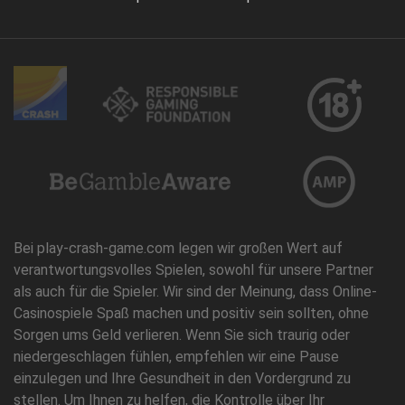
Bei play-crash-game.com legen wir großen Wert auf
verantwortungsvolles Spielen, sowohl für unsere Partner
als auch für die Spieler. Wir sind der Meinung, dass Online-
Casinospiele Spaß machen und positiv sein sollten, ohne
Sorgen ums Geld verlieren. Wenn Sie sich traurig oder
niedergeschlagen fühlen, empfehlen wir eine Pause
einzulegen und Ihre Gesundheit in den Vordergrund zu
stellen. Um Ihnen zu helfen, die Kontrolle über Ihr