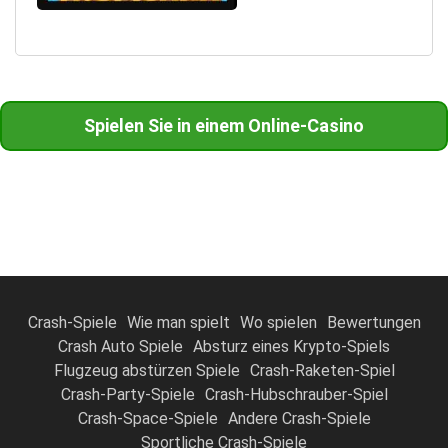
Spielen Sie in einem Online-Casino
Crash-Spiele
Wie man spielt
Wo spielen
Bewertungen
Crash Auto Spiele
Absturz eines Krypto-Spiels
Flugzeug abstürzen Spiele
Crash-Raketen-Spiel
Crash-Party-Spiele
Crash-Hubschrauber-Spiel
Crash-Space-Spiele
Andere Crash-Spiele
Sportliche Crash-Spiele