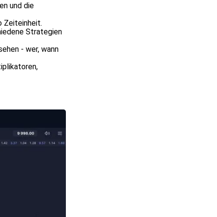
en und die
Zeiteinheit.
hiedene Strategien
sehen - wer, wann
plikatoren,