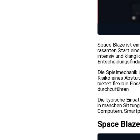
Space Blaze ist ei
rasanten Start eine
intensiv und klangl
Entscheidungsfindu
Die Spielmechanik i
Risiko eines Abstur
bietet flexible Ein
durchzuführen.
Die typische Einsa
in manchen Sitzun
Computern, Smartph
Space Blaze