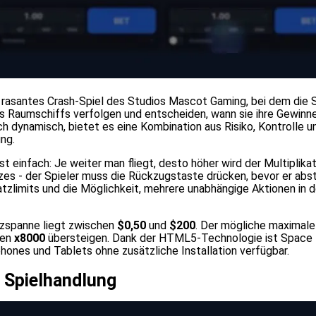
n rasantes Crash-Spiel des Studios Mascot Gaming, bei dem die S
s Raumschiffs verfolgen und entscheiden, wann sie ihre Gewinne
ich dynamisch, bietet es eine Kombination aus Risiko, Kontrolle u
ng.
st einfach: Je weiter man fliegt, desto höher wird der Multiplika
zes - der Spieler muss die Rückzugstaste drücken, bevor er abst
satzlimits und die Möglichkeit, mehrere unabhängige Aktionen in
tzspanne liegt zwischen
$0,50
und
$200
. Der mögliche maximale 
gen
x8000
übersteigen. Dank der HTML5-Technologie ist Space 
ones und Tablets ohne zusätzliche Installation verfügbar.
 Spielhandlung