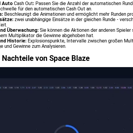
d Auto
Cash Out
:
Passen Sie die Anzahl der automatischen Rund
schwelle für den automatischen Cash Out an.
s:
Beschleunigt die Animationen und ermöglicht mehr Runden pro 
sätze:
zwei unabhängige Einsätze in der gleichen Runde - versc
eit.
 und Überwachung:
Sie können die Aktionen der anderen Spieler 
em Multiplikator die Gewinne abgehoben hat.
und Historie:
Explosionspunkte, Intervalle zwischen großen Multi
ge und Gewinne zum Analysieren.
d Nachteile von Space Blaze