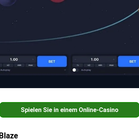
Spielen Sie in einem Online-Casino
Blaze