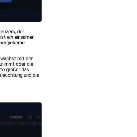
reuzers, der
ist ein einsamer
Energiekerne
 wächst mit der
tnimmt oder die
sto größer das
eleuchtung und die