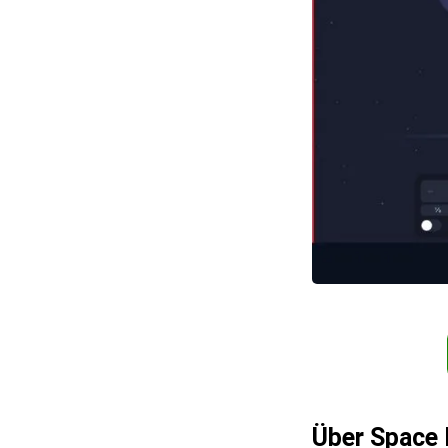
Über Space 