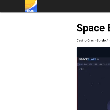
Space B
Casino-Crash-Spiele