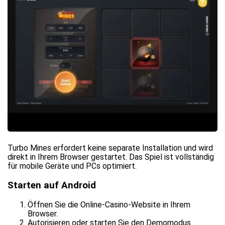
Turbo Mines erfordert keine separate Installation und wird
direkt in Ihrem Browser gestartet. Das Spiel ist vollständig
für mobile Geräte und PCs optimiert.
Starten auf Android
Öffnen Sie die Online-Casino-Website in Ihrem
Browser.
Autorisieren oder starten Sie den Demomodus.