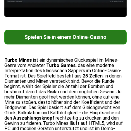
Spielen Sie in einem Online-Casino
Turbo Mines
ist ein dynamisches Glücksspiel im Mines-
Genre vom Anbieter
Turbo Games
, das eine moderne
Interpretation des klassischen Sappers im Online-Casino-
Format ist. Das Spielfeld besteht aus
25 Zellen
, in denen
Diamanten und Minen versteckt sind. Bevor die Runde
beginnt, wählt der Spieler die Anzahl der Bomben und
bestimmt damit das Risiko und den möglichen Gewinn. Je
mehr Diamanten geöffnet werden können, ohne auf eine
Mine zu stoßen, desto höher sind der Koeffizient und der
Endgewinn. Das Spiel basiert auf dem Gleichgewicht von
Glück, Kalkulation und Kaltblütigkeit - die Hauptsache ist,
den
Auszahlungsknopf
rechtzeitig zu drücken und den
Gewinn zu fixieren. Turbo Mines läuft auf HTML5, wird auf
PC und mobilen Geräten unterstützt und ist im Demo-