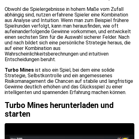
Obwohl die Spielergebnisse in hohem Maße vom Zufall
abhängig sind, nutzen erfahrene Spieler eine Kombination
aus Analyse und Intuition. Wenn man zum Beispiel frühere
Spielrunden verfolgt, kann man herausfinden, wie oft
aufeinanderfolgende Gewinne vorkommen, und entwickelt
einen sechsten Sinn für die Auswahl sicherer Felder. Nach
und nach bildet sich eine persönliche Strategie heraus, die
auf einer Kombination aus
Wahrscheinlichkeitsberechnungen und intuitiven
Entscheidungen beruht.
Turbo Mines
ist also ein Spiel, bei dem eine solide
Strategie, Selbstkontrolle und ein angemessenes
Risikomanagement die Chancen auf stabile und langfristige
Gewinne deutlich erhöhen und das Glücksspiel zu einer
intelligenten und spannenden Erfahrung machen können.
Turbo Mines herunterladen und
starten