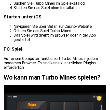
Suchen Sie Turbo Mines im Spielekatalog.
Starten Sie das Spiel ohne Installation.
Starten unter iOS
Navigieren Sie über Safari zur Casino-Website.
Öffnen Sie das Spiel Turbo Mines.
Das Spiel wird direkt im Browser oder in der App
gestartet.
PC-Spiel
Auf einem Computer funktioniert Turbo Mines in jedem
modernen Browser. Es sind keine zusätzlichen Plugins
erforderlich.
Wo kann man Turbo Mines spielen?