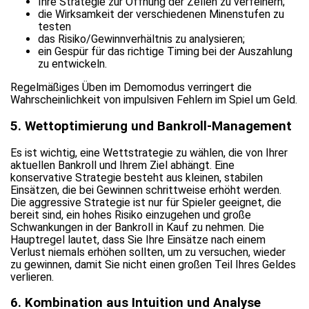
Ihre Strategie zur Öffnung der Zellen zu verfeinern;
die Wirksamkeit der verschiedenen Minenstufen zu
testen
das Risiko/Gewinnverhältnis zu analysieren;
ein Gespür für das richtige Timing bei der Auszahlung
zu entwickeln.
Regelmäßiges Üben im Demomodus verringert die
Wahrscheinlichkeit von impulsiven Fehlern im Spiel um Geld.
5. Wettoptimierung und Bankroll-Management
Es ist wichtig, eine Wettstrategie zu wählen, die von Ihrer
aktuellen Bankroll und Ihrem Ziel abhängt. Eine
konservative Strategie besteht aus kleinen, stabilen
Einsätzen, die bei Gewinnen schrittweise erhöht werden.
Die aggressive Strategie ist nur für Spieler geeignet, die
bereit sind, ein hohes Risiko einzugehen und große
Schwankungen in der Bankroll in Kauf zu nehmen. Die
Hauptregel lautet, dass Sie Ihre Einsätze nach einem
Verlust niemals erhöhen sollten, um zu versuchen, wieder
zu gewinnen, damit Sie nicht einen großen Teil Ihres Geldes
verlieren.
6. Kombination aus Intuition und Analyse