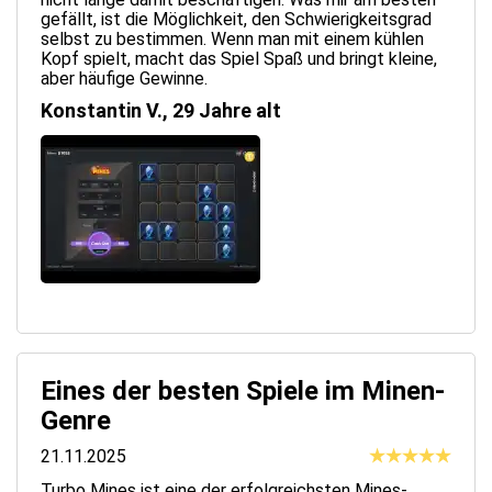
gefällt, ist die Möglichkeit, den Schwierigkeitsgrad
selbst zu bestimmen. Wenn man mit einem kühlen
Kopf spielt, macht das Spiel Spaß und bringt kleine,
aber häufige Gewinne.
Konstantin V., 29 Jahre alt
Eines der besten Spiele im Minen-
Genre
21.11.2025
Turbo Mines ist eine der erfolgreichsten Mines-