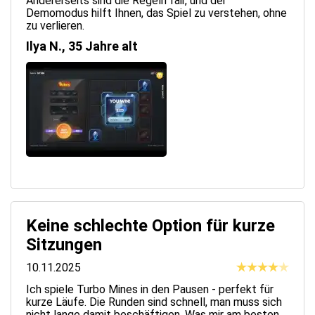
Andererseits sind die Regeln fair, und der
Demomodus hilft Ihnen, das Spiel zu verstehen, ohne
zu verlieren.
Ilya N., 35 Jahre alt
Keine schlechte Option für kurze
Sitzungen
10.11.2025
Ich spiele Turbo Mines in den Pausen - perfekt für
kurze Läufe. Die Runden sind schnell, man muss sich
nicht lange damit beschäftigen. Was mir am besten