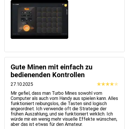
Gute Minen mit einfach zu
bedienenden Kontrollen
27.10.2025
Mir gefiel, dass man Turbo Mines sowohl vom
Computer als auch vom Handy aus spielen kann. Alles
funktioniert reibungslos, die Tasten sind logisch
angeordnet. Ich verwende oft die Strategie der
frühen Auszahlung, und sie funktioniert wirklich. Ich
würde mir ein wenig mehr visuelle Effekte wünschen,
aber das ist etwas für den Amateur.