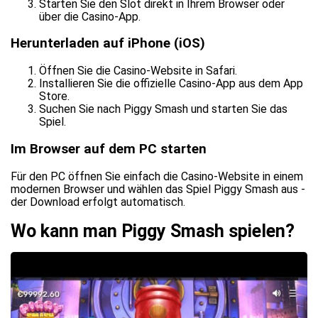
Starten Sie den Slot direkt in Ihrem Browser oder
über die Casino-App.
Herunterladen auf iPhone (iOS)
Öffnen Sie die Casino-Website in Safari.
Installieren Sie die offizielle Casino-App aus dem App
Store.
Suchen Sie nach Piggy Smash und starten Sie das
Spiel.
Im Browser auf dem PC starten
Für den PC öffnen Sie einfach die Casino-Website in einem
modernen Browser und wählen das Spiel Piggy Smash aus -
der Download erfolgt automatisch.
Wo kann man Piggy Smash spielen?