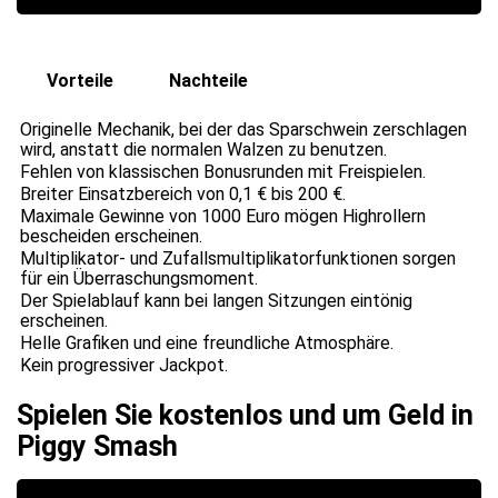
Vorteile
Nachteile
Originelle Mechanik, bei der das Sparschwein zerschlagen
wird, anstatt die normalen Walzen zu benutzen.
Fehlen von klassischen Bonusrunden mit Freispielen.
Breiter Einsatzbereich von 0,1 € bis 200 €.
Maximale Gewinne von 1000 Euro mögen Highrollern
bescheiden erscheinen.
Multiplikator- und Zufallsmultiplikatorfunktionen sorgen
für ein Überraschungsmoment.
Der Spielablauf kann bei langen Sitzungen eintönig
erscheinen.
Helle Grafiken und eine freundliche Atmosphäre.
Kein progressiver Jackpot.
Spielen Sie kostenlos und um Geld in
Piggy Smash