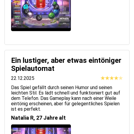
Ein lustiger, aber etwas eintöniger
Spielautomat
22.12.2025
Das Spiel gefällt durch seinen Humor und seinen
leichten Stil. Es lädt schnell und funktioniert gut auf
dem Telefon. Das Gameplay kann nach einer Weile
eintönig erscheinen, aber für gelegentliches Spielen
ist es perfekt.
Natalia R, 27 Jahre alt