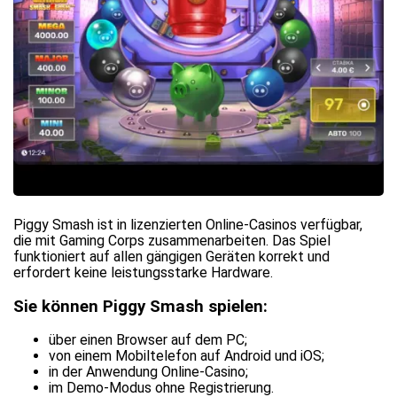
Piggy Smash ist in lizenzierten Online-Casinos verfügbar,
die mit Gaming Corps zusammenarbeiten. Das Spiel
funktioniert auf allen gängigen Geräten korrekt und
erfordert keine leistungsstarke Hardware.
Sie können Piggy Smash spielen:
über einen Browser auf dem PC;
von einem Mobiltelefon auf Android und iOS;
in der Anwendung Online-Casino;
im Demo-Modus ohne Registrierung.