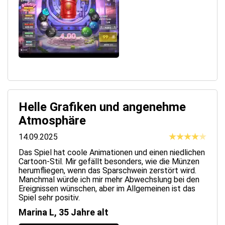
Helle Grafiken und angenehme
Atmosphäre
14.09.2025
Das Spiel hat coole Animationen und einen niedlichen
Cartoon-Stil. Mir gefällt besonders, wie die Münzen
herumfliegen, wenn das Sparschwein zerstört wird.
Manchmal würde ich mir mehr Abwechslung bei den
Ereignissen wünschen, aber im Allgemeinen ist das
Spiel sehr positiv.
Marina L, 35 Jahre alt