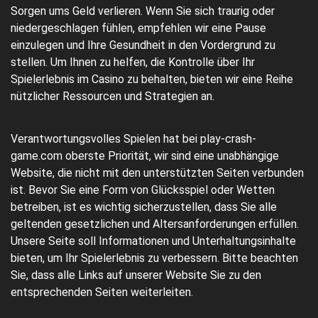
Sorgen ums Geld verlieren. Wenn Sie sich traurig oder
niedergeschlagen fühlen, empfehlen wir eine Pause
einzulegen und Ihre Gesundheit in den Vordergrund zu
stellen. Um Ihnen zu helfen, die Kontrolle über Ihr
Spielerlebnis im Casino zu behalten, bieten wir eine Reihe
nützlicher Ressourcen und Strategien an.
Verantwortungsvolles Spielen hat bei play-crash-
game.com oberste Priorität, wir sind eine unabhängige
Website, die nicht mit den unterstützten Seiten verbunden
ist. Bevor Sie eine Form von Glücksspiel oder Wetten
betreiben, ist es wichtig sicherzustellen, dass Sie alle
geltenden gesetzlichen und Altersanforderungen erfüllen.
Unsere Seite soll Informationen und Unterhaltungsinhalte
bieten, um Ihr Spielerlebnis zu verbessern. Bitte beachten
Sie, dass alle Links auf unserer Website Sie zu den
entsprechenden Seiten weiterleiten.