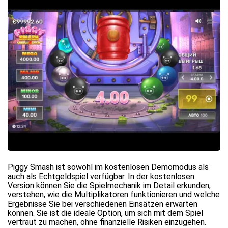
Piggy Smash ist sowohl im kostenlosen Demomodus als
auch als Echtgeldspiel verfügbar. In der kostenlosen
Version können Sie die Spielmechanik im Detail erkunden,
verstehen, wie die Multiplikatoren funktionieren und welche
Ergebnisse Sie bei verschiedenen Einsätzen erwarten
können. Sie ist die ideale Option, um sich mit dem Spiel
vertraut zu machen, ohne finanzielle Risiken einzugehen.