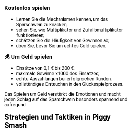
Kostenlos spielen
Lernen Sie die Mechanismen kennen, um das
Sparschwein zu knacken;
sehen Sie, wie Multiplikator und Zufallsmultiplikator
funktionieren;
schätzen Sie die Häufigkeit von Gewinnen ab;
üben Sie, bevor Sie um echtes Geld spielen.
💰 Um Geld spielen
Einsätze von 0,1 € bis 200 €;
maximale Gewinne x1000 des Einsatzes;
echte Auszahlungen bei erfolgreichen Runden;
vollständiges Eintauchen in den Glücksspielprozess.
Das Spielen um Geld verstärkt die Emotionen und macht
jeden Schlag auf das Sparschwein besonders spannend und
aufregend.
Strategien und Taktiken in Piggy
Smash