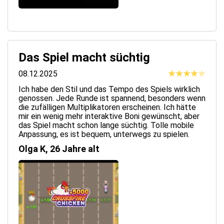
Das Spiel macht süchtig
08.12.2025
Ich habe den Stil und das Tempo des Spiels wirklich
genossen. Jede Runde ist spannend, besonders wenn
die zufälligen Multiplikatoren erscheinen. Ich hätte
mir ein wenig mehr interaktive Boni gewünscht, aber
das Spiel macht schon lange süchtig. Tolle mobile
Anpassung, es ist bequem, unterwegs zu spielen.
Olga K, 26 Jahre alt