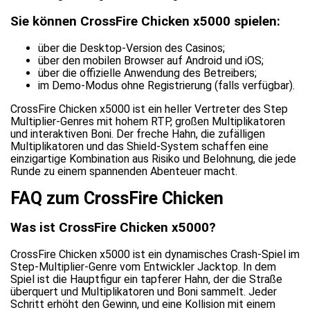
Sie können CrossFire Chicken x5000 spielen:
über die Desktop-Version des Casinos;
über den mobilen Browser auf Android und iOS;
über die offizielle Anwendung des Betreibers;
im Demo-Modus ohne Registrierung (falls verfügbar).
CrossFire Chicken x5000 ist ein heller Vertreter des Step
Multiplier-Genres mit hohem RTP, großen Multiplikatoren
und interaktiven Boni. Der freche Hahn, die zufälligen
Multiplikatoren und das Shield-System schaffen eine
einzigartige Kombination aus Risiko und Belohnung, die jede
Runde zu einem spannenden Abenteuer macht.
FAQ zum CrossFire Chicken
Was ist CrossFire Chicken x5000?
CrossFire Chicken x5000 ist ein dynamisches Crash-Spiel im
Step-Multiplier-Genre vom Entwickler Jacktop. In dem
Spiel ist die Hauptfigur ein tapferer Hahn, der die Straße
überquert und Multiplikatoren und Boni sammelt. Jeder
Schritt erhöht den Gewinn, und eine Kollision mit einem