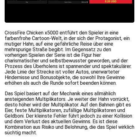
CrossFire Chicken x5000 entführt den Spieler in eine
farbenfrohe Cartoon-Welt, in der sich der Protagonist, ein
mutiger Hahn, auf eine gefährliche Reise über eine
mehrspurige Straße begibt. Im Gegensatz zu den
vorherigen Spielen der Serie ist die Figur hier
charismatischer und selbstbewusster geworden, und der
Prozess des Überholens ist spannender und spektakulärer.
Jede Linie der Strecke ist voller Autos, unerwarteter
Hindernisse und Bonusobjekte, die sowohl Ihre Gewinne
erhöhen als auch die Runde sofort beenden können.
Das Spiel basiert auf der Mechanik eines allmählich
ansteigenden Multiplikators. Je weiter der Hahn vorrückt,
desto höher wird der Multiplikator. Auf den Bahnen gibt es
Eier, feste Multiplikatoren, zufällige Multiplikatoren und
Geldboni. Der kleinste Fehler führt jedoch zu einer Kollision
und dem Verlust des aktuellen Gewinns. Es ist diese
Kombination aus Risiko und Belohnung, die das Spiel wirklich
süchtig macht.