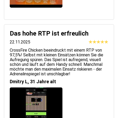
Das hohe RTP ist erfreulich
22.11.2025
CrossFire Chicken beeindruckt mit einem RTP von
97,5%! Selbst mit kleinen Einsätzen können Sie die
Aufregung spüren. Das Spiel ist aufregend, visuell
schön und läuft auf dem Handy schnell. Manchmal
möchte man den maximalen Einsatz riskieren - der
Adrenalinspiegel ist unschlagbar!
Dmitry L, 31 Jahre alt