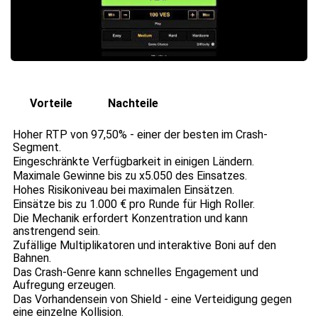
Vorteile
Nachteile
Hoher RTP von 97,50% - einer der besten im Crash-
Segment.
Eingeschränkte Verfügbarkeit in einigen Ländern.
Maximale Gewinne bis zu x5.050 des Einsatzes.
Hohes Risikoniveau bei maximalen Einsätzen.
Einsätze bis zu 1.000 € pro Runde für High Roller.
Die Mechanik erfordert Konzentration und kann
anstrengend sein.
Zufällige Multiplikatoren und interaktive Boni auf den
Bahnen.
Das Crash-Genre kann schnelles Engagement und
Aufregung erzeugen.
Das Vorhandensein von Shield - eine Verteidigung gegen
eine einzelne Kollision.