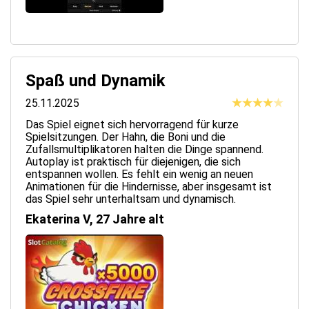
Spaß und Dynamik
25.11.2025
Das Spiel eignet sich hervorragend für kurze
Spielsitzungen. Der Hahn, die Boni und die
Zufallsmultiplikatoren halten die Dinge spannend.
Autoplay ist praktisch für diejenigen, die sich
entspannen wollen. Es fehlt ein wenig an neuen
Animationen für die Hindernisse, aber insgesamt ist
das Spiel sehr unterhaltsam und dynamisch.
Ekaterina V, 27 Jahre alt