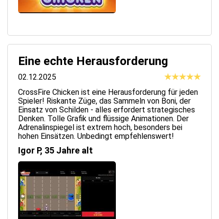
Eine echte Herausforderung
02.12.2025
CrossFire Chicken ist eine Herausforderung für jeden
Spieler! Riskante Züge, das Sammeln von Boni, der
Einsatz von Schilden - alles erfordert strategisches
Denken. Tolle Grafik und flüssige Animationen. Der
Adrenalinspiegel ist extrem hoch, besonders bei
hohen Einsätzen. Unbedingt empfehlenswert!
Igor P, 35 Jahre alt