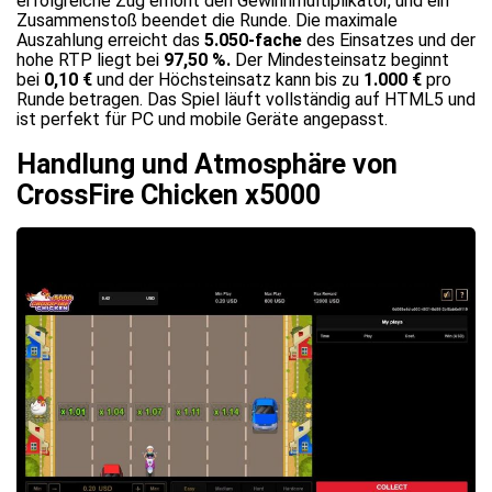
erfolgreiche Zug erhöht den Gewinnmultiplikator, und ein
Zusammenstoß beendet die Runde. Die maximale
Auszahlung erreicht das
5.050-fache
des Einsatzes und der
hohe RTP liegt bei
97,50 %.
Der Mindesteinsatz beginnt
bei
0,10 €
und der Höchsteinsatz kann bis zu
1.000 €
pro
Runde betragen. Das Spiel läuft vollständig auf HTML5 und
ist perfekt für PC und mobile Geräte angepasst.
Handlung und Atmosphäre von
CrossFire Chicken x5000