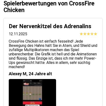
Spielerbewertungen von CrossFire
Chicken
Der Nervenkitzel des Adrenalins
12.11.2025
CrossFire Chicken ist einfach fesselnd! Jede
Bewegung des Hahns hält Sie in Atem, und Shield und
zufällige Multiplikatoren machen das Spiel
unberechenbar. Die Grafik ist hell und die Animationen
sind flüssig. Das Einzige ist, dass ich mir mehr Power-
Ups gewünscht hätte. Alles in allem, sehr süchtig
machend!
Alexey M, 24 Jahre alt