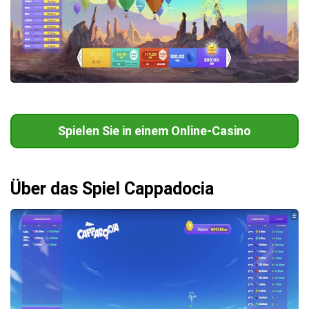
Spielen Sie in einem Online-Casino
Über das Spiel Cappadocia