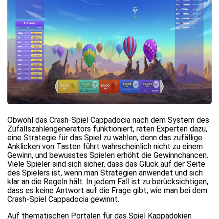
Obwohl das Crash-Spiel Cappadocia nach dem System des
Zufallszahlengenerators funktioniert, raten Experten dazu,
eine Strategie für das Spiel zu wählen, denn das zufällige
Anklicken von Tasten führt wahrscheinlich nicht zu einem
Gewinn, und bewusstes Spielen erhöht die Gewinnchancen.
Viele Spieler sind sich sicher, dass das Glück auf der Seite
des Spielers ist, wenn man Strategien anwendet und sich
klar an die Regeln hält. In jedem Fall ist zu berücksichtigen,
dass es keine Antwort auf die Frage gibt, wie man bei dem
Crash-Spiel Cappadocia gewinnt.
Auf thematischen Portalen für das Spiel Kappadokien