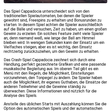
Das Spiel Cappadocia unterscheidet sich von den
traditionellen Spielautomaten, bei denen die Spieler
gewohnt sind, Freespins zu erhalten und Bonusrunden zu
starten. In diesem Spiel achten die Spieler ausschließlich
auf die Bälle und versuchen, Zeit zu haben, um einen großen
Gewinn zu erzielen. Ein solches Feature zieht viele Spieler
an, denn niemand weiß, wie lange der Ball am Himmel
bleiben wird. In wenigen Sekunden kann der Einsatz um ein
Vielfaches steigen, aber es ist wichtig, den Einsatz
rechtzeitig zurückzuziehen, um den Gewinn zu erhalten.
Das Crash-Spiel Cappadocia zeichnet sich durch eine
Handlung, perfekt gezeichnete Grafiken und eine passende
musikalische Begleitung aus. Im oberen Teil gibt es ein
Menü mit den Regeln, die Möglichkeit, Einstellungen
vorzunehmen, den Tonpegel zu ändern. Die Spieler haben
auch die Möglichkeit, ihr eigenes Guthaben, die Einsätze der
anderen Teilnehmer und die Gewinne ständig zu
überwachen. Diese Informationen sind nützlich für die
Analyse des Spiels.
Anstelle des üblichen Starts mit Auszahlung können Sie die
Option des automatischen Spiels und der automatischen