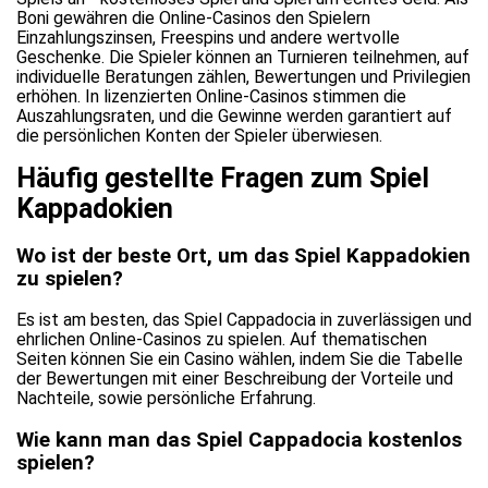
Boni gewähren die Online-Casinos den Spielern
Einzahlungszinsen, Freespins und andere wertvolle
Geschenke. Die Spieler können an Turnieren teilnehmen, auf
individuelle Beratungen zählen, Bewertungen und Privilegien
erhöhen. In lizenzierten Online-Casinos stimmen die
Auszahlungsraten, und die Gewinne werden garantiert auf
die persönlichen Konten der Spieler überwiesen.
Häufig gestellte Fragen zum Spiel
Kappadokien
Wo ist der beste Ort, um das Spiel Kappadokien
zu spielen?
Es ist am besten, das Spiel Cappadocia in zuverlässigen und
ehrlichen Online-Casinos zu spielen. Auf thematischen
Seiten können Sie ein Casino wählen, indem Sie die Tabelle
der Bewertungen mit einer Beschreibung der Vorteile und
Nachteile, sowie persönliche Erfahrung.
Wie kann man das Spiel Cappadocia kostenlos
spielen?