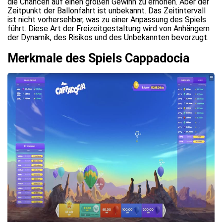
die Chancen auf einen großen Gewinn zu erhöhen. Aber der
Zeitpunkt der Ballonfahrt ist unbekannt. Das Zeitintervall
ist nicht vorhersehbar, was zu einer Anpassung des Spiels
führt. Diese Art der Freizeitgestaltung wird von Anhängern
der Dynamik, des Risikos und des Unbekannten bevorzugt.
Merkmale des Spiels Cappadocia