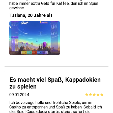
habe immer extra Geld für Kaffee, den ich im Spiel
gewinne.
Tatiana, 20 Jahre alt
Es macht viel Spaß, Kappadokien
zu spielen
09.01.2024
Ich bevorzuge helle und fröhliche Spiele, um im
Casino zu entspannen und Spaß zu haben. Sobald ich
das Spiel Cappadocia starte, steigt sofort die