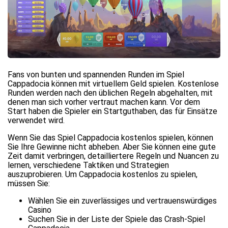
Fans von bunten und spannenden Runden im Spiel
Cappadocia können mit virtuellem Geld spielen. Kostenlose
Runden werden nach den üblichen Regeln abgehalten, mit
denen man sich vorher vertraut machen kann. Vor dem
Start haben die Spieler ein Startguthaben, das für Einsätze
verwendet wird.
Wenn Sie das Spiel Cappadocia kostenlos spielen, können
Sie Ihre Gewinne nicht abheben. Aber Sie können eine gute
Zeit damit verbringen, detailliertere Regeln und Nuancen zu
lernen, verschiedene Taktiken und Strategien
auszuprobieren. Um Cappadocia kostenlos zu spielen,
müssen Sie:
Wählen Sie ein zuverlässiges und vertrauenswürdiges
Casino
Suchen Sie in der Liste der Spiele das Crash-Spiel