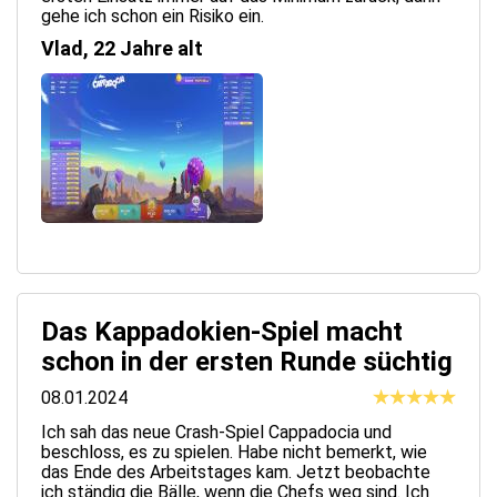
gehe ich schon ein Risiko ein.
Vlad, 22 Jahre alt
Das Kappadokien-Spiel macht
schon in der ersten Runde süchtig
08.01.2024
Ich sah das neue Crash-Spiel Cappadocia und
beschloss, es zu spielen. Habe nicht bemerkt, wie
das Ende des Arbeitstages kam. Jetzt beobachte
ich ständig die Bälle, wenn die Chefs weg sind. Ich