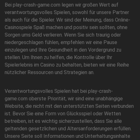
Bei play-crash-game.com legen wir großen Wert auf
verantwortungsvolles Spielen, sowohl für unsere Partner
als auch für die Spieler. Wir sind der Meinung, dass Online-
Casinospiele Spaß machen und positiv sein sollten, ohne
Sorgen ums Geld verlieren. Wenn Sie sich traurig oder
niedergeschlagen fühlen, empfehlen wir eine Pause
einzulegen und Ihre Gesundheit in den Vordergrund zu
stellen. Um Ihnen zu helfen, die Kontrolle über Ihr
Spielerlebnis im Casino zu behalten, bieten wir eine Reihe
nützlicher Ressourcen und Strategien an.
Verantwortungsvolles Spielen hat bei play-crash-
game.com oberste Priorität, wir sind eine unabhängige
Website, die nicht mit den unterstützten Seiten verbunden
ist. Bevor Sie eine Form von Glücksspiel oder Wetten
betreiben, ist es wichtig sicherzustellen, dass Sie alle
geltenden gesetzlichen und Altersanforderungen erfüllen.
Unsere Seite soll Informationen und Unterhaltungsinhalte