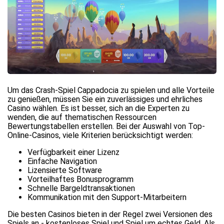
Um das Crash-Spiel Cappadocia zu spielen und alle Vorteile
zu genießen, müssen Sie ein zuverlässiges und ehrliches
Casino wählen. Es ist besser, sich an die Experten zu
wenden, die auf thematischen Ressourcen
Bewertungstabellen erstellen. Bei der Auswahl von Top-
Online-Casinos, viele Kriterien berücksichtigt werden:
Verfügbarkeit einer Lizenz
Einfache Navigation
Lizensierte Software
Vorteilhaftes Bonusprogramm
Schnelle Bargeldtransaktionen
Kommunikation mit den Support-Mitarbeitern
Die besten Casinos bieten in der Regel zwei Versionen des
Spiels an - kostenloses Spiel und Spiel um echtes Geld. Als