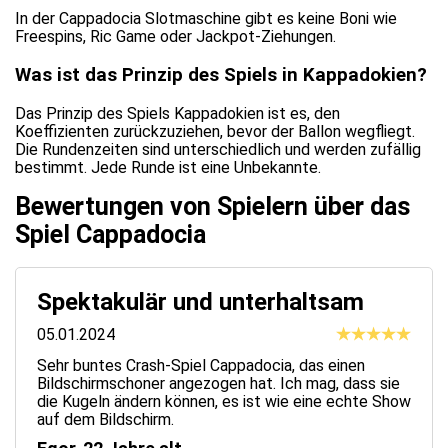
In der Cappadocia Slotmaschine gibt es keine Boni wie
Freespins, Ric Game oder Jackpot-Ziehungen.
Was ist das Prinzip des Spiels in Kappadokien?
Das Prinzip des Spiels Kappadokien ist es, den
Koeffizienten zurückzuziehen, bevor der Ballon wegfliegt.
Die Rundenzeiten sind unterschiedlich und werden zufällig
bestimmt. Jede Runde ist eine Unbekannte.
Bewertungen von Spielern über das
Spiel Cappadocia
Spektakulär und unterhaltsam
05.01.2024
Sehr buntes Crash-Spiel Cappadocia, das einen
Bildschirmschoner angezogen hat. Ich mag, dass sie
die Kugeln ändern können, es ist wie eine echte Show
auf dem Bildschirm.