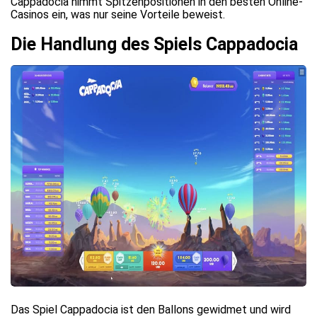
Cappadocia nimmt Spitzenpositionen in den besten Online-
Casinos ein, was nur seine Vorteile beweist.
Die Handlung des Spiels Cappadocia
Das Spiel Cappadocia ist den Ballons gewidmet und wird