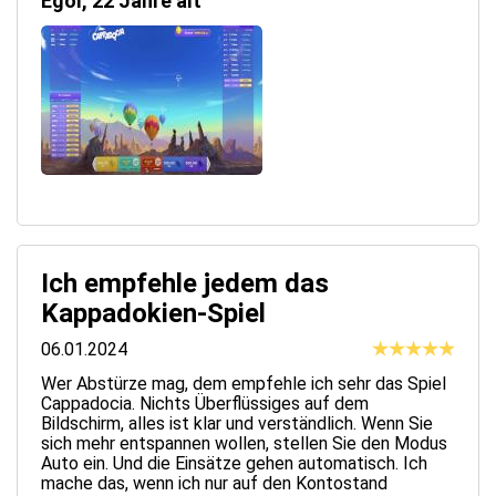
Egor, 22 Jahre alt
Ich empfehle jedem das
Kappadokien-Spiel
06.01.2024
Wer Abstürze mag, dem empfehle ich sehr das Spiel
Cappadocia. Nichts Überflüssiges auf dem
Bildschirm, alles ist klar und verständlich. Wenn Sie
sich mehr entspannen wollen, stellen Sie den Modus
Auto ein. Und die Einsätze gehen automatisch. Ich
mache das, wenn ich nur auf den Kontostand