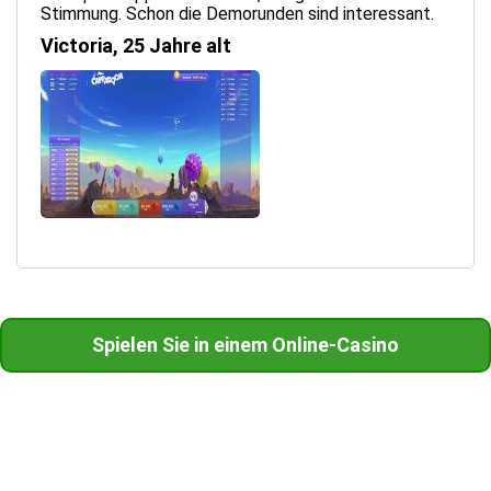
Stimmung. Schon die Demorunden sind interessant.
Victoria, 25 Jahre alt
Spielen Sie in einem Online-Casino