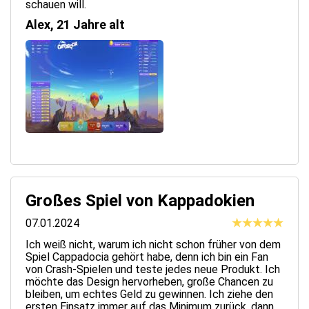
schauen will.
Alex, 21 Jahre alt
Großes Spiel von Kappadokien
07.01.2024
Ich weiß nicht, warum ich nicht schon früher von dem
Spiel Cappadocia gehört habe, denn ich bin ein Fan
von Crash-Spielen und teste jedes neue Produkt. Ich
möchte das Design hervorheben, große Chancen zu
bleiben, um echtes Geld zu gewinnen. Ich ziehe den
ersten Einsatz immer auf das Minimum zurück, dann