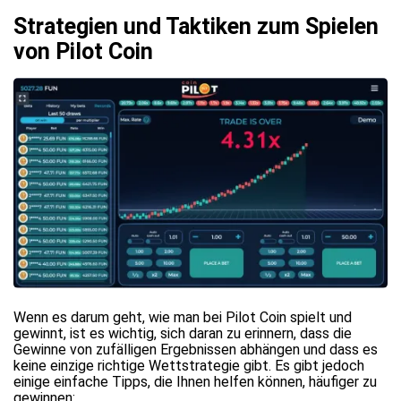
Strategien und Taktiken zum Spielen
von Pilot Coin
Wenn es darum geht, wie man bei Pilot Coin spielt und
gewinnt, ist es wichtig, sich daran zu erinnern, dass die
Gewinne von zufälligen Ergebnissen abhängen und dass es
keine einzige richtige Wettstrategie gibt. Es gibt jedoch
einige einfache Tipps, die Ihnen helfen können, häufiger zu
gewinnen: