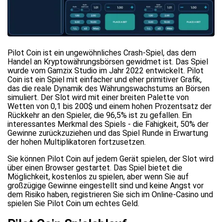
Pilot Coin ist ein ungewöhnliches Crash-Spiel, das dem
Handel an Kryptowährungsbörsen gewidmet ist. Das Spiel
wurde vom Gamzix Studio im Jahr 2022 entwickelt. Pilot
Coin ist ein Spiel mit einfacher und eher primitiver Grafik,
das die reale Dynamik des Währungswachstums an Börsen
simuliert. Der Slot wird mit einer breiten Palette von
Wetten von 0,1 bis 200$ und einem hohen Prozentsatz der
Rückkehr an den Spieler, die 96,5% ist zu gefallen. Ein
interessantes Merkmal des Spiels - die Fähigkeit, 50% der
Gewinne zurückzuziehen und das Spiel Runde in Erwartung
der hohen Multiplikatoren fortzusetzen.
Sie können Pilot Coin auf jedem Gerät spielen, der Slot wird
über einen Browser gestartet. Das Spiel bietet die
Möglichkeit, kostenlos zu spielen, aber wenn Sie auf
großzügige Gewinne eingestellt sind und keine Angst vor
dem Risiko haben, registrieren Sie sich im Online-Casino und
spielen Sie Pilot Coin um echtes Geld.