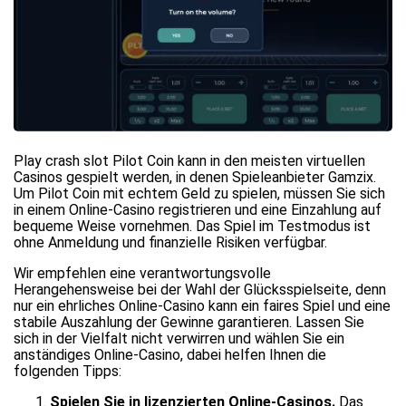
Play crash slot Pilot Coin kann in den meisten virtuellen
Casinos gespielt werden, in denen Spieleanbieter Gamzix.
Um Pilot Coin mit echtem Geld zu spielen, müssen Sie sich
in einem Online-Casino registrieren und eine Einzahlung auf
bequeme Weise vornehmen. Das Spiel im Testmodus ist
ohne Anmeldung und finanzielle Risiken verfügbar.
Wir empfehlen eine verantwortungsvolle
Herangehensweise bei der Wahl der Glücksspielseite, denn
nur ein ehrliches Online-Casino kann ein faires Spiel und eine
stabile Auszahlung der Gewinne garantieren. Lassen Sie
sich in der Vielfalt nicht verwirren und wählen Sie ein
anständiges Online-Casino, dabei helfen Ihnen die
folgenden Tipps:
Spielen Sie in lizenzierten Online-Casinos.
Das