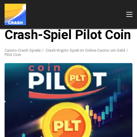
Crash-Spiel Pilot Coin
Casino-Crash-Spiele
Crash-Krypto-Spiel im Online-Casino um Geld
Pilot Coin
Crash Online-Casinospiele
Online-Casino spielen