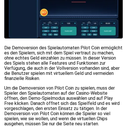
Die Demoversion des Spielautomaten Pilot Coin ermöglicht
es den Spielern, sich mit dem Spiel vertraut zu machen,
ohne echtes Geld einzahlen zu müssen. In dieser Version
des Spiels stehen alle Features und Funktionen zur
Verfügung, die auch in der Vollversion vorhanden sind, aber
die Benutzer spielen mit virtuellem Geld und vermeiden
finanzielle Risiken.
Um die Demoversion von Pilot Coin zu spielen, muss der
Spieler den Spielautomaten auf der Casino-Website
öffnen, den Demo-Spielmodus auswählen und auf Play
Free klicken. Danach öffnet sich das Spielfeld und es wird
vorgeschlagen, den ersten Einsatz zu tätigen. In der
Demoversion von Pilot Coin können die Spieler so viel
spielen, wie sie wollen, und wenn die virtuellen Chips
ausgehen, müssen Sie nur die Seite neu starten.