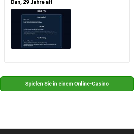
Dan, 29 Jahre alt
Spielen Sie in einem Online-Casino