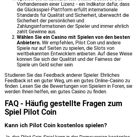
Vorhandensein einer Lizenz - ein Indikator dafür, dass
die Glücksspiel-Plattform erfüllt internationale
Standards für Qualität und Sicherheit, überwacht die
Sicherheit der persönlichen und
Zahlungsinformationen der Spieler und immer ehrlich
zahlt Gewinne aus.
Wählen Sie ein Casino mit Spielen von den besten
Anbietern.
Wir empfehlen, Pilot Coin und andere
Spiele nur auf Seiten zu spielen, die Slots von
weltbekannten Entwicklern anbieten. Auf diese Weise
können Sie sich der Qualität und der Fairness der
Spiele um Geld sicher sein.
Studieren Sie das Feedback anderer Spieler. Ehrliches
Feedback ist ein guter Weg, um ein gutes Online-Casino zu
finden. Lesen Sie die Bewertungen von Spielern in Foren, sie
werden Ihnen helfen, ein gutes Casino zu finden.
FAQ - Häufig gestellte Fragen zum
Spiel Pilot Coin
Kann ich Pilot Coin kostenlos spielen?