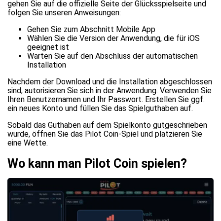
gehen Sie auf die offizielle Seite der Glücksspielseite und
folgen Sie unseren Anweisungen:
Gehen Sie zum Abschnitt Mobile App
Wählen Sie die Version der Anwendung, die für iOS
geeignet ist
Warten Sie auf den Abschluss der automatischen
Installation
Nachdem der Download und die Installation abgeschlossen
sind, autorisieren Sie sich in der Anwendung. Verwenden Sie
Ihren Benutzernamen und Ihr Passwort. Erstellen Sie ggf.
ein neues Konto und füllen Sie das Spielguthaben auf.
Sobald das Guthaben auf dem Spielkonto gutgeschrieben
wurde, öffnen Sie das Pilot Coin-Spiel und platzieren Sie
eine Wette.
Wo kann man Pilot Coin spielen?