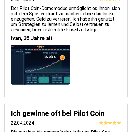
Der Pilot Coin-Demomodus ermöglicht es Ihnen, sich
mit dem Spiel vertraut zu machen, ohne das Risiko
einzugehen, Geld zu verlieren. Ich habe ihn genutzt,
um Strategien zu lernen und Selbstvertrauen zu
gewinnen, bevor ich echte Einsätze tätige.
Ivan, 35 Jahre alt
Ich gewinne oft bei Pilot Coin
22.04.2024