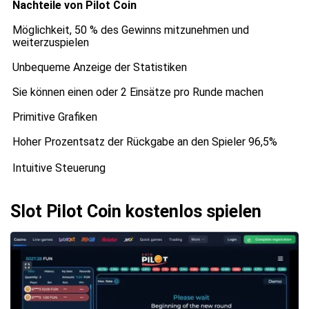
Nachteile von Pilot Coin
Möglichkeit, 50 % des Gewinns mitzunehmen und
weiterzuspielen
Unbequeme Anzeige der Statistiken
Sie können einen oder 2 Einsätze pro Runde machen
Primitive Grafiken
Hoher Prozentsatz der Rückgabe an den Spieler 96,5%
Intuitive Steuerung
Slot Pilot Coin kostenlos spielen