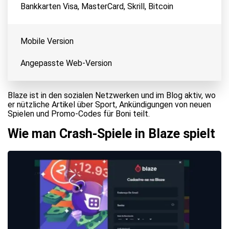
Bankkarten Visa, MasterCard, Skrill, Bitcoin
Mobile Version
Angepasste Web-Version
Blaze ist in den sozialen Netzwerken und im Blog aktiv, wo
er nützliche Artikel über Sport, Ankündigungen von neuen
Spielen und Promo-Codes für Boni teilt.
Wie man Crash-Spiele in Blaze spielt