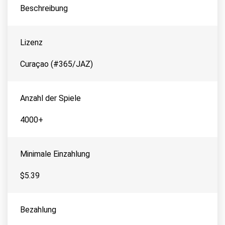
Beschreibung
Lizenz
Curaçao (#365/JAZ)
Anzahl der Spiele
4000+
Minimale Einzahlung
$5.39
Bezahlung