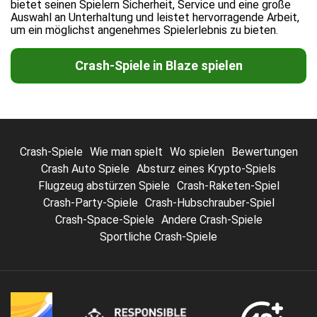
bietet seinen Spielern Sicherheit, Service und eine große
Auswahl an Unterhaltung und leistet hervorragende Arbeit,
um ein möglichst angenehmes Spielerlebnis zu bieten.
Crash-Spiele in Blaze spielen
Crash-Spiele
Wie man spielt
Wo spielen
Bewertungen
Crash Auto Spiele
Absturz eines Krypto-Spiels
Flugzeug abstürzen Spiele
Crash-Raketen-Spiel
Crash-Party-Spiele
Crash-Hubschrauber-Spiel
Crash-Space-Spiele
Andere Crash-Spiele
Sportliche Crash-Spiele