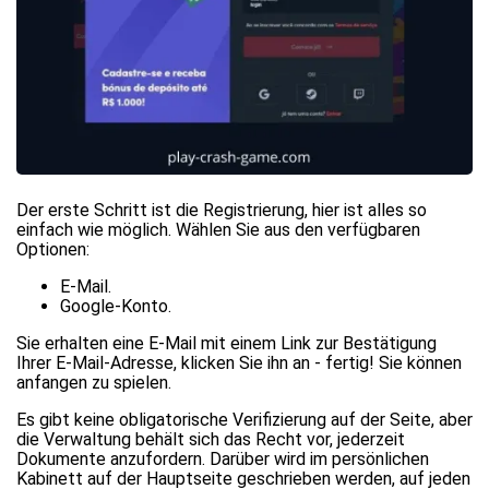
Der erste Schritt ist die Registrierung, hier ist alles so
einfach wie möglich. Wählen Sie aus den verfügbaren
Optionen:
E-Mail.
Google-Konto.
Sie erhalten eine E-Mail mit einem Link zur Bestätigung
Ihrer E-Mail-Adresse, klicken Sie ihn an - fertig! Sie können
anfangen zu spielen.
Es gibt keine obligatorische Verifizierung auf der Seite, aber
die Verwaltung behält sich das Recht vor, jederzeit
Dokumente anzufordern. Darüber wird im persönlichen
Kabinett auf der Hauptseite geschrieben werden, auf jeden