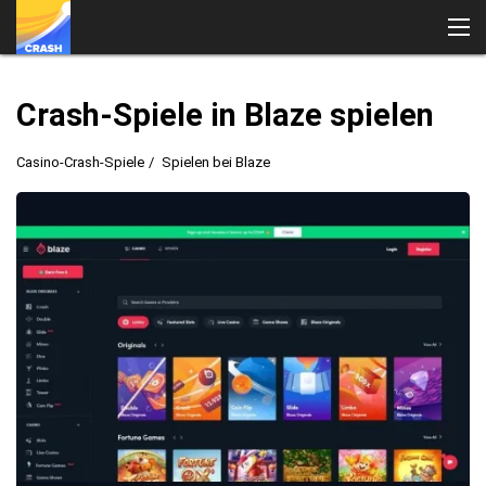
Crash-Spiele in Blaze spielen
Casino-Crash-Spiele
Spielen bei Blaze
Crash Online-Casinospiele
Online-Casino spielen