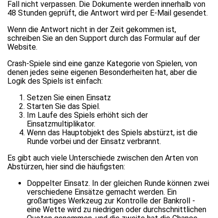
Fall nicht verpassen. Die Dokumente werden innerhalb von
48 Stunden geprüft, die Antwort wird per E-Mail gesendet.
Wenn die Antwort nicht in der Zeit gekommen ist,
schreiben Sie an den Support durch das Formular auf der
Website.
Crash-Spiele sind eine ganze Kategorie von Spielen, von
denen jedes seine eigenen Besonderheiten hat, aber die
Logik des Spiels ist einfach:
Setzen Sie einen Einsatz
Starten Sie das Spiel.
Im Laufe des Spiels erhöht sich der
Einsatzmultiplikator.
Wenn das Hauptobjekt des Spiels abstürzt, ist die
Runde vorbei und der Einsatz verbrannt.
Es gibt auch viele Unterschiede zwischen den Arten von
Abstürzen, hier sind die häufigsten:
Doppelter Einsatz. In der gleichen Runde können zwei
verschiedene Einsätze gemacht werden. Ein
großartiges Werkzeug zur Kontrolle der Bankroll -
eine Wette wird zu niedrigen oder durchschnittlichen