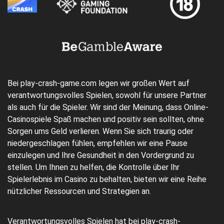
Bei play-crash-game.com legen wir großen Wert auf
verantwortungsvolles Spielen, sowohl für unsere Partner
als auch für die Spieler. Wir sind der Meinung, dass Online-
Casinospiele Spaß machen und positiv sein sollten, ohne
Sorgen ums Geld verlieren. Wenn Sie sich traurig oder
niedergeschlagen fühlen, empfehlen wir eine Pause
einzulegen und Ihre Gesundheit in den Vordergrund zu
stellen. Um Ihnen zu helfen, die Kontrolle über Ihr
Spielerlebnis im Casino zu behalten, bieten wir eine Reihe
nützlicher Ressourcen und Strategien an.
Verantwortungsvolles Spielen hat bei play-crash-