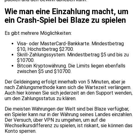
Wie man eine Einzahlung macht, um
ein Crash-Spiel bei Blaze zu spielen
Es gibt mehrere Möglichkeiten:
Visa- oder MasterCard-Bankkarte. Mindestbetrag
$10, Höchstbetrag $2700.
Skrill-Zahlungssystem. Mindestbetrag $5 und bis zu
$10700.
Bitcoin Kryptowährung. Die Limits liegen ebenfalls
zwischen $5 und $10700.
Der Geldeingang erfolgt innerhalb von 5 Minuten, aber je
nach Zahlungsmethode kann sich die Wartezeit verlängern.
Auch hier können Sie sich jederzeit an den Support wenden,
um den Zahlungsstatus zu klären.
Die meisten Währungen der Welt sind bei Blaze verfügbar,
ein Spieler kann nur in der Währung seines Landes einzahlen.
Der Versuch, über VPN zu umgehen, um auf die
Wechselkursdifferenz zu spielen, ist riskant, sie können das
Konto sperren.