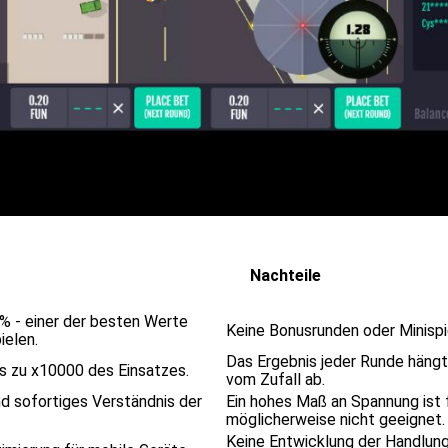
Nachteile
% - einer der besten Werte
Keine Bonusrunden oder Minispi
ielen.
Das Ergebnis jeder Runde hängt
s zu x10000 des Einsatzes.
vom Zufall ab.
d sofortiges Verständnis der
Ein hohes Maß an Spannung ist f
möglicherweise nicht geeignet.
Keine Entwicklung der Handlung