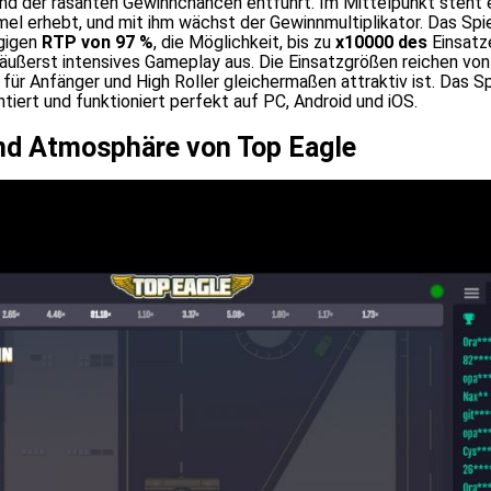
und der rasanten Gewinnchancen entführt. Im Mittelpunkt steht e
mel erhebt, und mit ihm wächst der Gewinnmultiplikator. Das Spie
ügigen
RTP von 97 %
, die Möglichkeit, bis zu
x10000 des
Einsatz
r äußerst intensives Gameplay aus. Die Einsatzgrößen reichen vo
ür Anfänger und High Roller gleichermaßen attraktiv ist. Das Spi
iert und funktioniert perfekt auf PC, Android und iOS.
nd Atmosphäre von Top Eagle