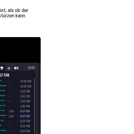
st, als ob der
türzen kann.