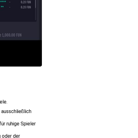
ele.
 ausschließlich
ür ruhige Spieler
 oder der