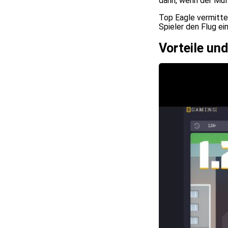
dann, wenn der Mult
Top Eagle vermittel
Spieler den Flug e
Vorteile un