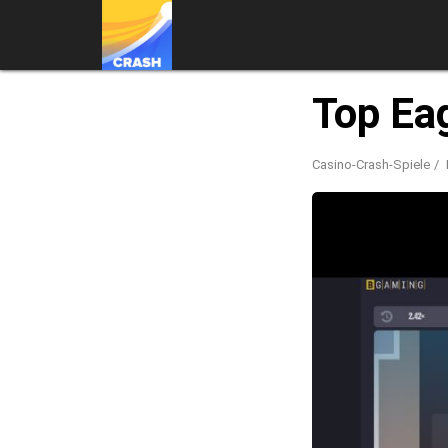
Top Ea
Casino-Crash-Spiele