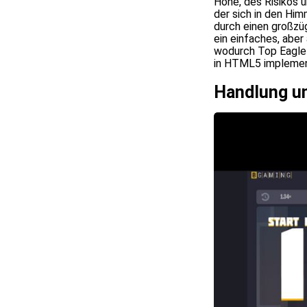
Höhe, des Risikos 
der sich in den Him
durch einen großz
ein einfaches, abe
wodurch Top Eagle f
in HTML5 implement
Handlung u