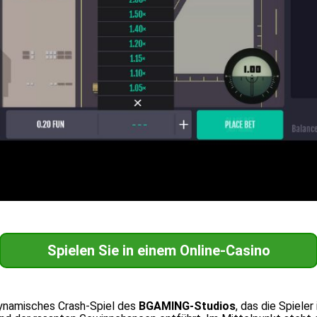
Spielen Sie in einem Online-Casino
dynamisches Crash-Spiel des
BGAMING-Studios
, das die Spieler