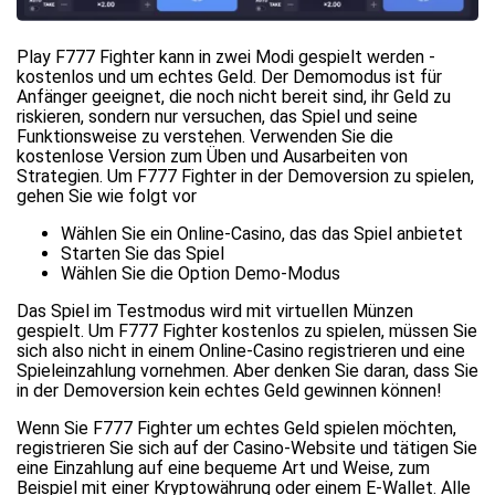
Play F777 Fighter kann in zwei Modi gespielt werden -
kostenlos und um echtes Geld. Der Demomodus ist für
Anfänger geeignet, die noch nicht bereit sind, ihr Geld zu
riskieren, sondern nur versuchen, das Spiel und seine
Funktionsweise zu verstehen. Verwenden Sie die
kostenlose Version zum Üben und Ausarbeiten von
Strategien. Um F777 Fighter in der Demoversion zu spielen,
gehen Sie wie folgt vor
Wählen Sie ein Online-Casino, das das Spiel anbietet
Starten Sie das Spiel
Wählen Sie die Option Demo-Modus
Das Spiel im Testmodus wird mit virtuellen Münzen
gespielt. Um F777 Fighter kostenlos zu spielen, müssen Sie
sich also nicht in einem Online-Casino registrieren und eine
Spieleinzahlung vornehmen. Aber denken Sie daran, dass Sie
in der Demoversion kein echtes Geld gewinnen können!
Wenn Sie F777 Fighter um echtes Geld spielen möchten,
registrieren Sie sich auf der Casino-Website und tätigen Sie
eine Einzahlung auf eine bequeme Art und Weise, zum
Beispiel mit einer Kryptowährung oder einem E-Wallet. Alle