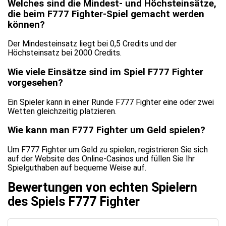
Welches sind die Mindest- und Höchsteinsätze,
die beim F777 Fighter-Spiel gemacht werden
können?
Der Mindesteinsatz liegt bei 0,5 Credits und der
Höchsteinsatz bei 2000 Credits.
Wie viele Einsätze sind im Spiel F777 Fighter
vorgesehen?
Ein Spieler kann in einer Runde F777 Fighter eine oder zwei
Wetten gleichzeitig platzieren.
Wie kann man F777 Fighter um Geld spielen?
Um F777 Fighter um Geld zu spielen, registrieren Sie sich
auf der Website des Online-Casinos und füllen Sie Ihr
Spielguthaben auf bequeme Weise auf.
Bewertungen von echten Spielern
des Spiels F777 Fighter