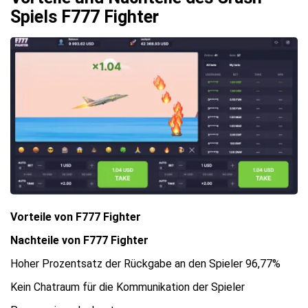
Spiels F777 Fighter
Vorteile von F777 Fighter
Nachteile von F777 Fighter
Hoher Prozentsatz der Rückgabe an den Spieler 96,77%
Kein Chatraum für die Kommunikation der Spieler