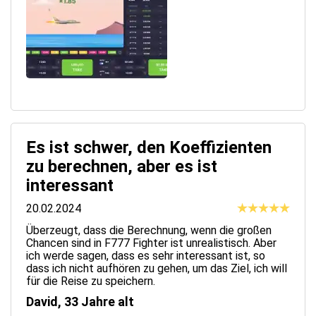
Es ist schwer, den Koeffizienten
zu berechnen, aber es ist
interessant
20.02.2024
Überzeugt, dass die Berechnung, wenn die großen
Chancen sind in F777 Fighter ist unrealistisch. Aber
ich werde sagen, dass es sehr interessant ist, so
dass ich nicht aufhören zu gehen, um das Ziel, ich will
für die Reise zu speichern.
David, 33 Jahre alt