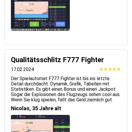
Qualitätsschlitz F777 Fighter
17.02.2024
Der Spielautomat F777 Fighter ist bis ins letzte
Detail durchdacht: Dynamik, Grafik, Tabellen mit
Statistiken. Es gibt einen Bonus und einen Jackpot.
Sogar die Explosionen des Flugzeugs sehen cool aus.
Wenn Sie klug spielen, fällt das Geld ziemlich gut.
Nicolas, 35 Jahre alt