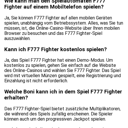
Wie kann man den Spielautomaten F777
Fighter auf einem Mobiltelefon spielen?
Ja, Sie können F777 Fighter auf allen mobilen Geräten
spielen, unabhängig vom Betriebssystem. Alles, was Sie tun
müssen, ist, die Online-Casino-Website über Ihren mobilen
Browser zu besuchen und das F777 Fighter-Spiel
auszuwählen.
Kann ich F777 Fighter kostenlos spielen?
Ja, das Spiel F777 Fighter hat einen Demo-Modus. Um
kostenlos zu spielen, gehen Sie einfach auf die Website
des Online-Casinos und wählen Sie F777 Fighter. Das Spiel
wird mit virtuellen Münzen gespielt, eine Registrierung und
Einzahlung ist nicht erforderlich.
Welche Boni kann ich in dem Spiel F777 Fighter
erhalten?
Das F777 Fighter-Spiel bietet zusätzliche Multiplikatoren,
die während des Spiels zufällig erscheinen. Die Spieler
können auch um den progressiven Jackpot spielen.