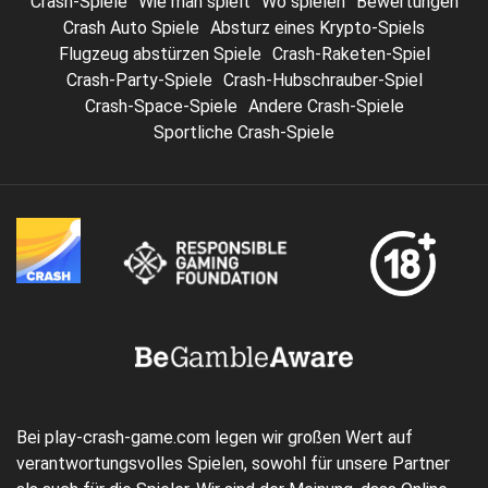
Crash-Spiele
Wie man spielt
Wo spielen
Bewertungen
Crash Auto Spiele
Absturz eines Krypto-Spiels
Flugzeug abstürzen Spiele
Crash-Raketen-Spiel
Crash-Party-Spiele
Crash-Hubschrauber-Spiel
Crash-Space-Spiele
Andere Crash-Spiele
Sportliche Crash-Spiele
Bei play-crash-game.com legen wir großen Wert auf
verantwortungsvolles Spielen, sowohl für unsere Partner