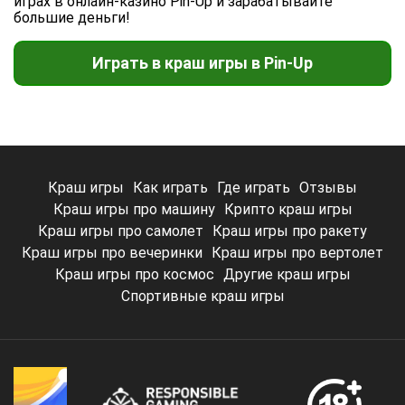
играх в онлайн-казино Pin-Up и зарабатывайте
большие деньги!
Играть в краш игры в Pin-Up
Краш игры
Как играть
Где играть
Отзывы
Краш игры про машину
Крипто краш игры
Краш игры про самолет
Краш игры про ракету
Краш игры про вечеринки
Краш игры про вертолет
Краш игры про космос
Другие краш игры
Спортивные краш игры