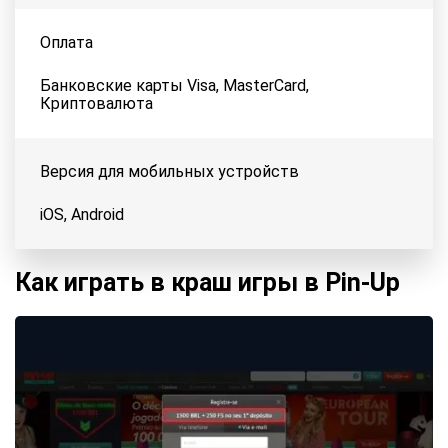
Оплата
Банковские карты Visa, MasterCard,
Криптовалюта
Версия для мобильных устройств
iOS, Android
Как играть в краш игры в Pin-Up