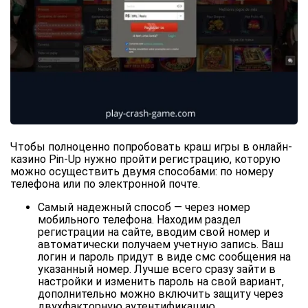
Чтобы полноценно попробовать краш игры в онлайн-
казино Pin-Up нужно пройти регистрацию, которую
можно осуществить двумя способами: по номеру
телефона или по электронной почте.
Самый надежный способ — через номер
мобильного телефона. Находим раздел
регистрации на сайте, вводим свой номер и
автоматически получаем учетную запись. Ваш
логин и пароль придут в виде смс сообщения на
указанный номер. Лучше всего сразу зайти в
настройки и изменить пароль на свой вариант,
дополнительно можно включить защиту через
двухфакторную аутентификацию.