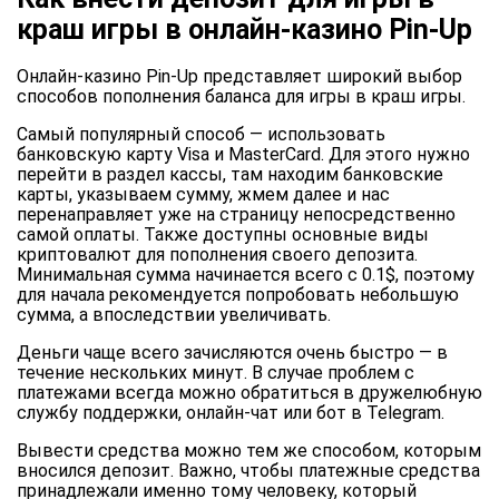
краш игры в онлайн-казино Pin-Up
Онлайн-казино Pin-Up представляет широкий выбор
способов пополнения баланса для игры в краш игры.
Самый популярный способ — использовать
банковскую карту Visa и MasterCard. Для этого нужно
перейти в раздел кассы, там находим банковские
карты, указываем сумму, жмем далее и нас
перенаправляет уже на страницу непосредственно
самой оплаты. Также доступны основные виды
криптовалют для пополнения своего депозита.
Минимальная сумма начинается всего с 0.1$, поэтому
для начала рекомендуется попробовать небольшую
сумма, а впоследствии увеличивать.
Деньги чаще всего зачисляются очень быстро — в
течение нескольких минут. В случае проблем с
платежами всегда можно обратиться в дружелюбную
службу поддержки, онлайн-чат или бот в Telegram.
Вывести средства можно тем же способом, которым
вносился депозит. Важно, чтобы платежные средства
принадлежали именно тому человеку, который