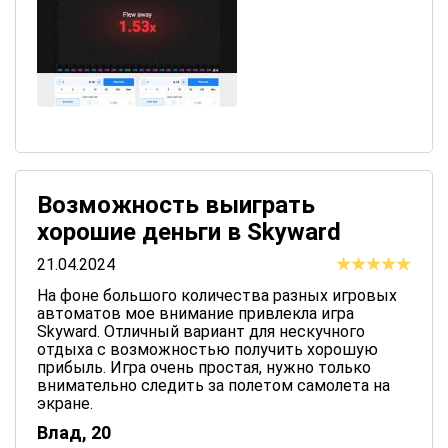
Возможность выиграть
хорошие деньги в Skyward
21.04.2024
На фоне большого количества разных игровых
автоматов мое внимание привлекла игра
Skyward. Отличный вариант для нескучного
отдыха с возможностью получить хорошую
прибыль. Игра очень простая, нужно только
внимательно следить за полетом самолета на
экране.
Влад, 20