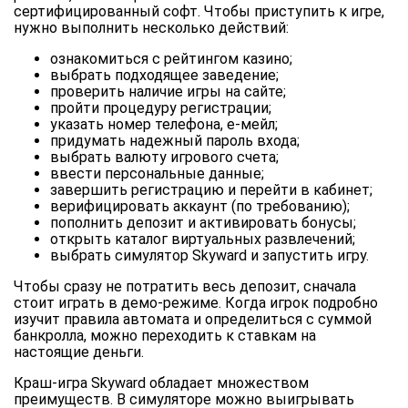
сертифицированный софт. Чтобы приступить к игре,
нужно выполнить несколько действий:
ознакомиться с рейтингом казино;
выбрать подходящее заведение;
проверить наличие игры на сайте;
пройти процедуру регистрации;
указать номер телефона, е-мейл;
придумать надежный пароль входа;
выбрать валюту игрового счета;
ввести персональные данные;
завершить регистрацию и перейти в кабинет;
верифицировать аккаунт (по требованию);
пополнить депозит и активировать бонусы;
открыть каталог виртуальных развлечений;
выбрать симулятор Skyward и запустить игру.
Чтобы сразу не потратить весь депозит, сначала
стоит играть в демо-режиме. Когда игрок подробно
изучит правила автомата и определиться с суммой
банкролла, можно переходить к ставкам на
настоящие деньги.
Краш-игра Skyward обладает множеством
преимуществ. В симуляторе можно выигрывать