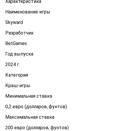
Характеристика
Наименование игры
Skyward
Разработчик
BetGames
Год выпуска
2024 г.
Категория
Краш-игры
Минимальная ставка
0,2 евро (долларов, фунтов)
Максимальная ставка
200 евро (долларов, фунтов)