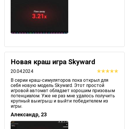
Новая краш игра Skyward
20.04.2024
В серии краш-симуляторов пока открыл для
себя новую модель Skyward. Этот простой
игровой автомат обладает хорошим призовым
потенциалом. Уже не раз мне удалось получить
крупный выигрыш и выйти победителем из
игры.
Александр, 23