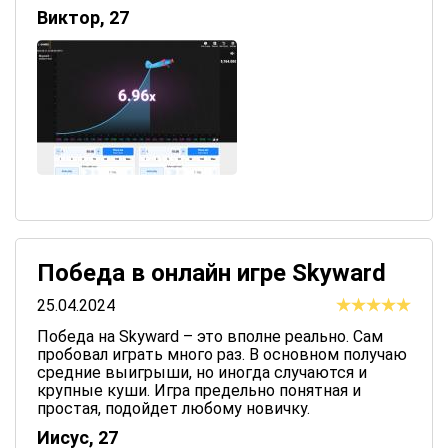
Виктор, 27
Победа в онлайн игре Skyward
25.04.2024
Победа на Skyward – это вполне реально. Сам
пробовал играть много раз. В основном получаю
средние выигрыши, но иногда случаются и
крупные куши. Игра предельно понятная и
простая, подойдет любому новичку.
Иисус, 27