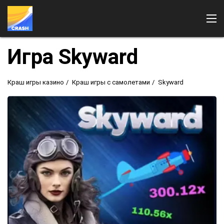
Игра Skyward
Краш игры казино
Краш игры с самолетами
Skyward
Краш игры онлайн казино
Играть онлайн в казино