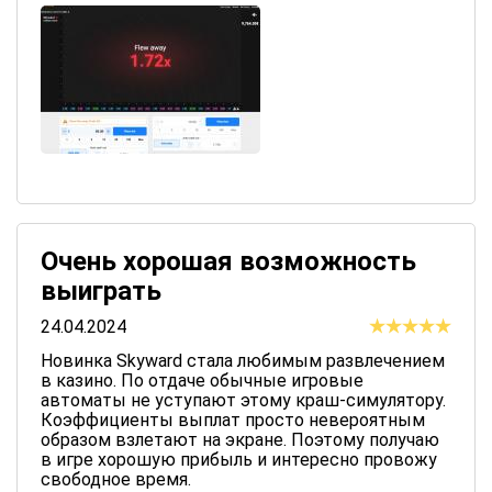
Очень хорошая возможность
выиграть
24.04.2024
Новинка Skyward стала любимым развлечением
в казино. По отдаче обычные игровые
автоматы не уступают этому краш-симулятору.
Коэффициенты выплат просто невероятным
образом взлетают на экране. Поэтому получаю
в игре хорошую прибыль и интересно провожу
свободное время.