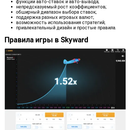
функции авто-ставок и авто-вывода;
непредсказуемый рост коэффициентов;
обширный диапазон выбора ставок;
поддержка разных игровых валют;
возможность использования стратегий;
привлекательный дизайн и простые правила.
Правила игры в Skyward