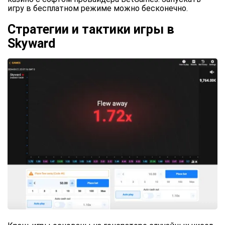
игру в бесплатном режиме можно бесконечно.
Стратегии и тактики игры в
Skyward