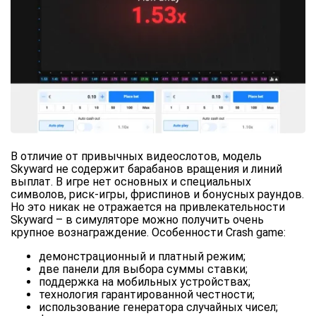
В отличие от привычных видеослотов, модель
Skyward не содержит барабанов вращения и линий
выплат. В игре нет основных и специальных
символов, риск-игры, фриспинов и бонусных раундов.
Но это никак не отражается на привлекательности
Skyward – в симуляторе можно получить очень
крупное вознаграждение. Особенности Crash game:
демонстрационный и платный режим;
две панели для выбора суммы ставки;
поддержка на мобильных устройствах;
технология гарантированной честности;
использование генератора случайных чисел;