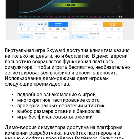
Виртуальная игра Skyward доступна клиентам казино
не только на деньги, но и бесплатно. В демо-версии
полностью сохраняется функционал платного
симулятора. Чтобы играть бесплатно, необязательно
регистрироваться в казино и вносить депозит.
Использование демо-режима дает игрокам
следующие преимущества:
подробное ознакомление с игрой;
многократное тестирование слота;
проверка разных стратегий и тактик;
выбор размера ставки и банкролла;
игра без финансовых вложений.
Демо-версия симулятора доступна на платформе
компании-разработчика, на сайтах партнеров и в
казино с софтом провайдера BetGames. Запускать