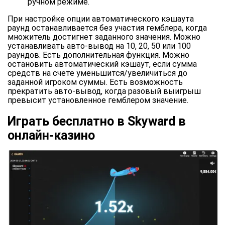
ручном режиме.
При настройке опции автоматического кэшаута
раунд останавливается без участия гемблера, когда
множитель достигнет заданного значения. Можно
устанавливать авто-вывод на 10, 20, 50 или 100
раундов. Есть дополнительная функция. Можно
остановить автоматический кэшаут, если сумма
средств на счете уменьшится/увеличиться до
заданной игроком суммы. Есть возможность
прекратить авто-вывод, когда разовый выигрыш
превысит установленное гемблером значение.
Играть бесплатно в Skyward в
онлайн-казино