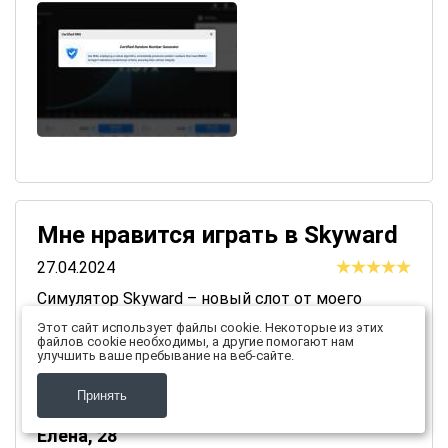
Мне нравится играть в Skyward
27.04.2024
Симулятор Skyward – новый слот от моего
любимого провайдера. Игра зашла с первого
Этот сайт использует файлы cookie. Некоторые из этих
раунда. Ставки делать одно удовольствие –
файлов cookie необходимы, а другие помогают нам
почти каждый запуск приносит выигрыш.
улучшить ваше пребывание на веб-сайте.
Играю без режима авто-вывода, обналичиваю
призы вручную. Так, мне кажется, можно
Принять
выиграть больше.
Елена, 28