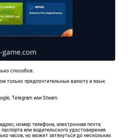
ько способов:
ем только предпочтительные валюту и язык.
gle, Telegram или Steam.
дрес, номер телефона, электронная почта.
паспорта или водительского удостоверения.
ько часов, но может затянуться до нескольких