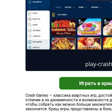
Играть в кра
Crash Games — классика азартных игр, досто
отличие в их динамичности и возможности дл
чтобы собрать как можно больше множителе
закончится. Краш игры представлены в бол