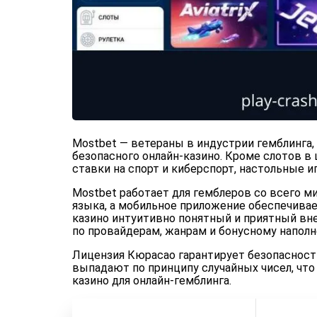
Mostbet — ветераны в индустрии гемблинга
безопасного онлайн-казино. Кроме слотов 
ставки на спорт и киберспорт, настольные игр
Mostbet работает для гемблеров со всего м
языка, а мобильное приложение обеспечивае
казино интуитивно понятный и приятный вне
по провайдерам, жанрам и бонусному напол
Лицензия Кюрасао гарантирует безопасност
выпадают по принципу случайных чисел, что
казино для онлайн-гемблинга.