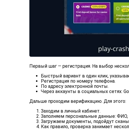
Первый шаг — регистрация. На выбор нескол
Быстрый вариант в один клик, указыва
Регистрация по номеру телефона.
По адресу электронной почты.
Через аккаунты в социальных сетях: Goo
Дальше проходим верификацию. Для этого:
Заходим в личный кабинет.
Заполняем персональные данные: ФИО, а
Загружаем документы, подойдут сканы 
Как правило, проверка занимает нескол