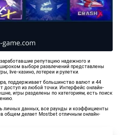
, заработавшие репутацию надежного и
в широком выборе развлечений представлены
ы, live-казино, лотереи и рулетки.
ира, поддерживает большинство валют и 44
т доступ из любой точки. Интерфейс онлайн-
шне, игры разделены по категориям, есть поиск
нению.
ь личных данных, все раунды и коэффициенты
 в общем делает Mostbet отличным онлайн-