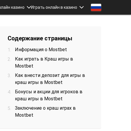
нлайн казино
Играть онлайн в казино
 игры
аш игры
раш игры
Содержание страницы
аш игры
 краш игры
Информация о Mostbet
краш игры
Как играть в Краш игры в
аш игры
Mostbet
ш игры
Как внести депозит для игры в
аш игры
краш игры в Mostbet
Бонусы и акции для игроков в
краш игры в Mostbet
Заключение о краш играх в
Mostbet