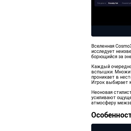
Вселенная CosmoX
исследует неизве
борющийся за эне
Каждый очередно
вспышки. Множите
проникает в нест
Игрок выбирает м
Неоновая стилис
усиливают ощущен
атмосферу межзв
Особеннос