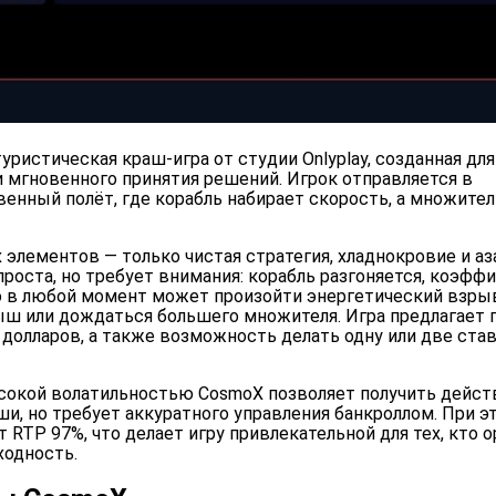
уристическая краш-игра от студии Onlyplay, созданная дл
и мгновенного принятия решений. Игрок отправляется в
енный полёт, где корабль набирает скорость, а множител
 элементов — только чистая стратегия, хладнокровие и аз
проста, но требует внимания: корабль разгоняется, коэфф
о в любой момент может произойти энергетический взры
ш или дождаться большего множителя. Игра предлагает 
0 долларов, а также возможность делать одну или две ста
ысокой волатильностью CosmoX позволяет получить дейст
, но требует аккуратного управления банкроллом. При э
т RTP 97%, что делает игру привлекательной для тех, кто 
ходность.