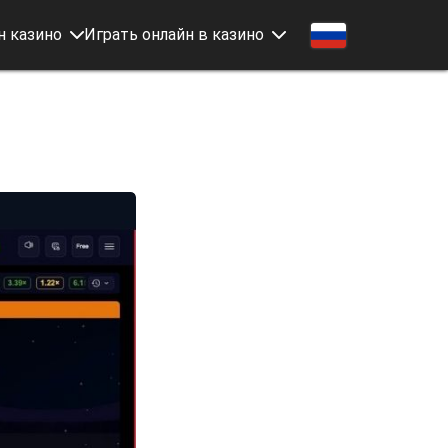
н казино
Играть онлайн в казино
ы
гры
игры
гры
ш игры
 игры
гры
ры
гры