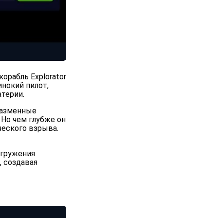
орабль Explorator
нокий пилот,
терии.
лазменные
 Но чем глубже он
ческого взрыва.
огружения
, создавая