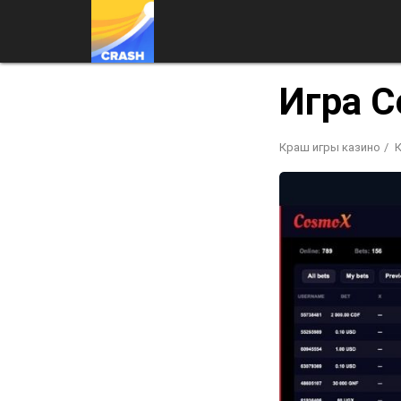
Игра C
Краш игры казино
К